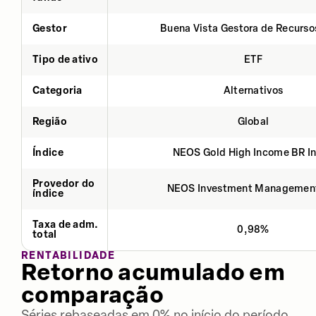
Gestor
Buena Vista Gestora de Recurso
Tipo de ativo
ETF
Categoria
Alternativos
Região
Global
Índice
NEOS Gold High Income BR I
Provedor do
NEOS Investment Managemen
índice
Taxa de adm.
0,98%
total
RENTABILIDADE
Retorno acumulado em
comparação
Séries rebaseadas em 0% no início do período.