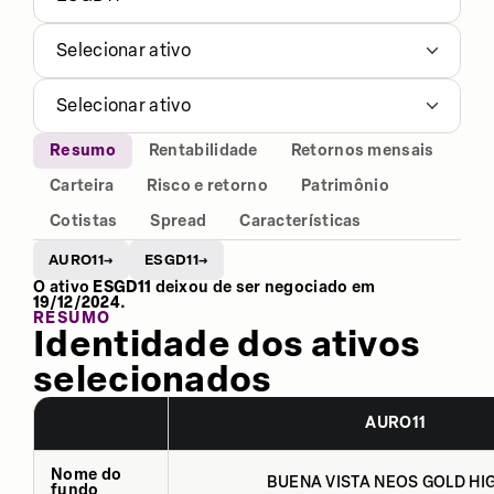
Selecionar ativo
Selecionar ativo
Resumo
Rentabilidade
Retornos mensais
Carteira
Risco e retorno
Patrimônio
Cotistas
Spread
Características
AURO11
ESGD11
→
→
O ativo
ESGD11
deixou de ser negociado em
19/12/2024
.
RESUMO
Identidade dos ativos
selecionados
AURO11
Nome do
BUENA VISTA NEOS GOLD HIG
fundo