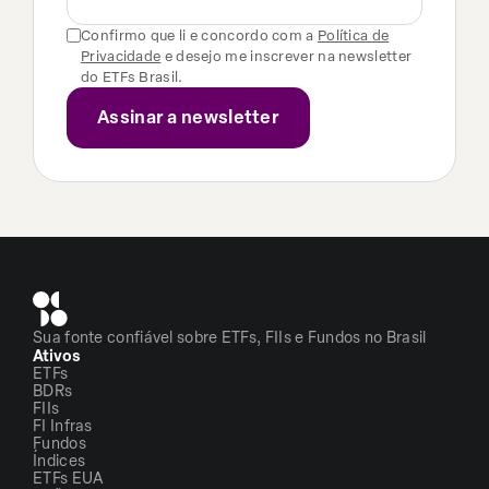
Confirmo que li e concordo com a
Política de
Privacidade
e desejo me inscrever na newsletter
do ETFs Brasil.
Sua fonte confiável sobre ETFs, FIIs e Fundos no Brasil
Ativos
ETFs
BDRs
FIIs
FI Infras
Fundos
Índices
ETFs EUA