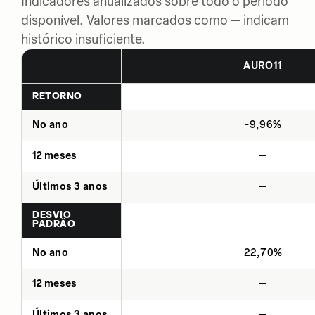
Indicadores anualizados sobre todo o período
disponível. Valores marcados como — indicam
histórico insuficiente.
AURO11
RETORNO
No ano
-9,96%
12 meses
—
Últimos 3 anos
—
DESVIO
PADRÃO
No ano
22,70%
12 meses
—
Últimos 3 anos
—