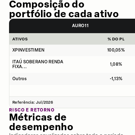
Composição do
portfólio de cada ativo
AURO11
ATIVOS
% DO PL
XPINVESTIMEN
100,05%
ITAÚ SOBERANO RENDA
1,08%
FIXA...
Outros
-1,13%
Referência: Jul/2026
RISCO E RETORNO
Métricas de
desempenho