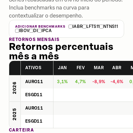
Inclua benchmarks na curva para
contextualizar o desempenho.
IABR
LFTS11
NTNS11
ADICIONAR BENCHMARKS
IBOV
DI
IPCA
RETORNOS MENSAIS
Retornos percentuais
mês a mês
ATIVOS
JAN
FEV
MAR
ABR
AURO11
3,1%
4,7%
-8,9%
-4,6%
0
2026
ESGD11
AURO11
2025
ESGD11
CARTEIRA