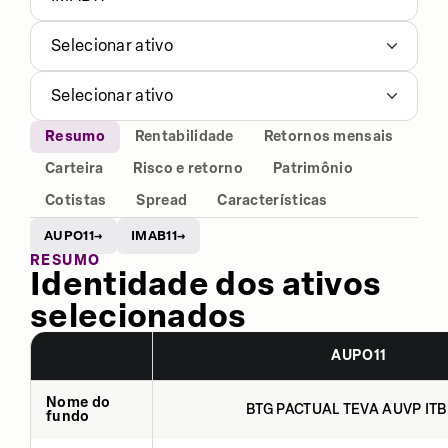
Selecionar ativo
Selecionar ativo
Resumo
Rentabilidade
Retornos mensais
Carteira
Risco e retorno
Patrimônio
Cotistas
Spread
Características
AUPO11
IMAB11
→
→
RESUMO
Identidade dos ativos
selecionados
AUPO11
Nome do
BTG PACTUAL TEVA AUVP ITB
fundo