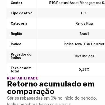
Gestor
BTG Pactual Asset Management S
Tipo de ativo
ETF
Categoria
Renda Fixa
Região
Brasil
Índice
Índice Teva ITBR Liquidez
Provedor do
Teva Indices
índice
Taxa de adm.
0,15%
total
RENTABILIDADE
Retorno acumulado em
comparação
Séries rebaseadas em 0% no início do período.
Inclua benchmarks na curva para