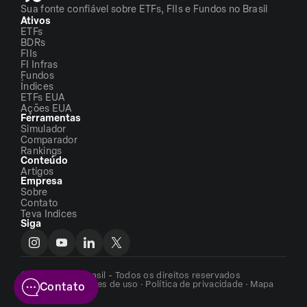
Sua fonte confiável sobre ETFs, FIIs e Fundos no Brasil
Ativos
ETFs
BDRs
FIIs
FI Infras
Fundos
Índices
ETFs EUA
Ações EUA
Ferramentas
Simulador
Comparador
Rankings
Conteúdo
Artigos
Empresa
Sobre
Contato
Teva Indices
Siga
©2026 - ETFs Brasil - Todos os direitos reservados
Termos e condições de uso
·
Política de privacidade
·
Mapa
Contato
do site