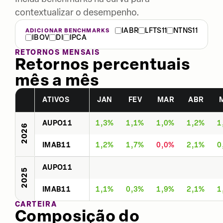
contextualizar o desempenho.
IABR
LFTS11
NTNS11
ADICIONAR BENCHMARKS
IBOV
DI
IPCA
RETORNOS MENSAIS
Retornos percentuais
mês a mês
ATIVOS
JAN
FEV
MAR
ABR
AUPO11
1,3%
1,1%
1,0%
1,2%
1
2026
IMAB11
1,2%
1,7%
0,0%
2,1%
0
AUPO11
2025
IMAB11
1,1%
0,3%
1,9%
2,1%
1
CARTEIRA
Composição do