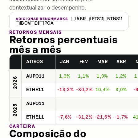
contextualizar o desempenho.
IABR
LFTS11
NTNS11
ADICIONAR BENCHMARKS
IBOV
DI
IPCA
RETORNOS MENSAIS
Retornos percentuais
mês a mês
ATIVOS
JAN
FEV
MAR
ABR
AUPO11
1,3%
1,1%
1,0%
1,2%
1
2026
ETHE11
-13,3%
-30,2%
10,4%
3,0%
-
AUPO11
2025
ETHE11
-7,6%
-31,2%
-21,6%
-1,7%
4
CARTEIRA
Composição do