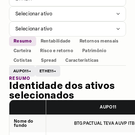
Selecionar ativo
Selecionar ativo
Resumo
Rentabilidade
Retornos mensais
Carteira
Risco e retorno
Patrimônio
Cotistas
Spread
Características
AUPO11
ETHE11
→
→
RESUMO
Identidade dos ativos
selecionados
AUPO11
Nome do
BTG PACTUAL TEVA AUVP ITB
fundo