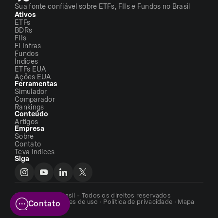
Sua fonte confiável sobre ETFs, FIIs e Fundos no Brasil
Ativos
ETFs
BDRs
FIIs
FI Infras
Fundos
Índices
ETFs EUA
Ações EUA
Ferramentas
Simulador
Comparador
Rankings
Conteúdo
Artigos
Empresa
Sobre
Contato
Teva Indices
Siga
©2026 - ETFs Brasil - Todos os direitos reservados
Termos e condições de uso
·
Política de privacidade
·
Mapa
Contato
do site