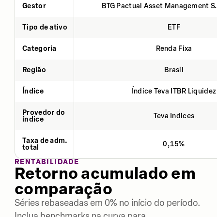
Gestor
BTG Pactual Asset Management S
Tipo de ativo
ETF
Categoria
Renda Fixa
Região
Brasil
Índice
Índice Teva ITBR Liquidez
Provedor do
Teva Indices
índice
Taxa de adm.
0,15%
total
RENTABILIDADE
Retorno acumulado em
comparação
Séries rebaseadas em 0% no início do período.
Inclua benchmarks na curva para