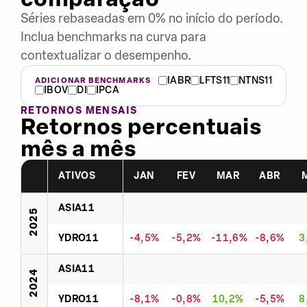
Séries rebaseadas em 0% no início do período.
Inclua benchmarks na curva para
contextualizar o desempenho.
IABR
LFTS11
NTNS11
ADICIONAR BENCHMARKS
IBOV
DI
IPCA
RETORNOS MENSAIS
Retornos percentuais
mês a mês
ATIVOS
JAN
FEV
MAR
ABR
ASIA11
2025
YDRO11
-4,5%
-5,2%
-11,6%
-8,6%
3
ASIA11
2024
YDRO11
-8,1%
-0,8%
10,2%
-5,5%
8