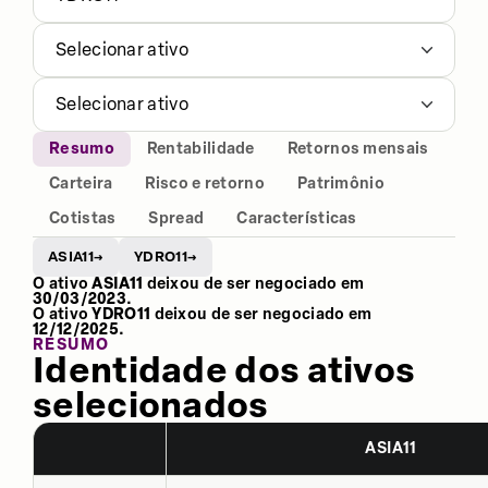
Selecionar ativo
Selecionar ativo
Resumo
Rentabilidade
Retornos mensais
Carteira
Risco e retorno
Patrimônio
Cotistas
Spread
Características
ASIA11
YDRO11
→
→
O ativo
ASIA11
deixou de ser negociado em
30/03/2023
.
O ativo
YDRO11
deixou de ser negociado em
12/12/2025
.
RESUMO
Identidade dos ativos
selecionados
ASIA11