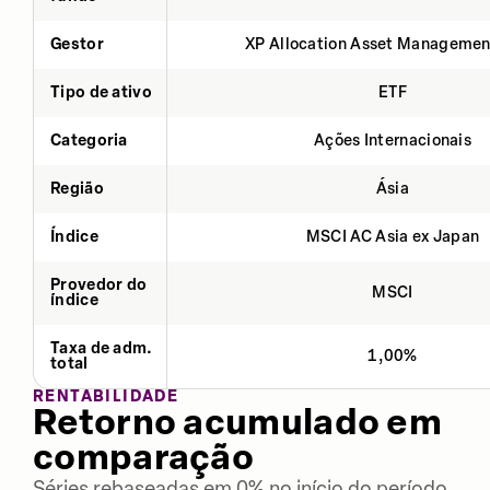
Gestor
XP Allocation Asset Managemen
Tipo de ativo
ETF
Categoria
Ações Internacionais
Região
Ásia
Índice
MSCI AC Asia ex Japan
Provedor do
MSCI
índice
Taxa de adm.
1,00%
total
RENTABILIDADE
Retorno acumulado em
comparação
Séries rebaseadas em 0% no início do período.