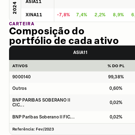
ASIA11
2024
XINA11
-7,8%
7,4%
2,2%
8,9%
6
CARTEIRA
Composição do
portfólio de cada ativo
ASIA11
ATIVOS
% DO PL
9000140
99,38%
Outros
0,60%
BNP PARIBAS SOBERANO II
0,02%
CIC...
BNP Paribas Soberano II FIC...
0,02%
Referência: Fev/2023