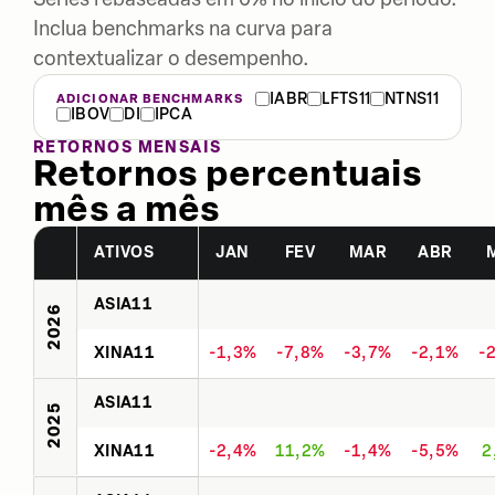
Inclua benchmarks na curva para
contextualizar o desempenho.
IABR
LFTS11
NTNS11
ADICIONAR BENCHMARKS
IBOV
DI
IPCA
RETORNOS MENSAIS
Retornos percentuais
mês a mês
ATIVOS
JAN
FEV
MAR
ABR
ASIA11
2026
XINA11
-1,3%
-7,8%
-3,7%
-2,1%
-
ASIA11
2025
XINA11
-2,4%
11,2%
-1,4%
-5,5%
2