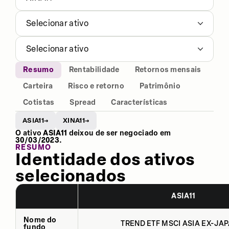
Selecionar ativo
Selecionar ativo
Resumo
Rentabilidade
Retornos mensais
Carteira
Risco e retorno
Patrimônio
Cotistas
Spread
Características
ASIA11
XINA11
→
→
O ativo
ASIA11
deixou de ser negociado em
30/03/2023
.
RESUMO
Identidade dos ativos
selecionados
ASIA11
Nome do
TREND ETF MSCI ASIA EX-JAP
fundo