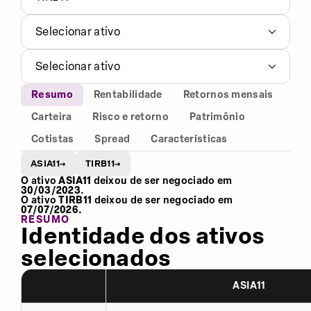
Selecionar ativo
Selecionar ativo
Resumo
Rentabilidade
Retornos mensais
Carteira
Risco e retorno
Patrimônio
Cotistas
Spread
Características
ASIA11
TIRB11
→
→
O ativo
ASIA11
deixou de ser negociado em
30/03/2023
.
O ativo
TIRB11
deixou de ser negociado em
07/07/2026
.
RESUMO
Identidade dos ativos
selecionados
ASIA11