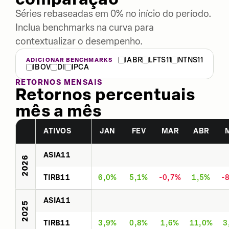
Séries rebaseadas em 0% no início do período.
Inclua benchmarks na curva para
contextualizar o desempenho.
IABR
LFTS11
NTNS11
ADICIONAR BENCHMARKS
IBOV
DI
IPCA
RETORNOS MENSAIS
Retornos percentuais
mês a mês
ATIVOS
JAN
FEV
MAR
ABR
ASIA11
2026
TIRB11
6,0%
5,1%
-0,7%
1,5%
-
ASIA11
2025
TIRB11
3,9%
0,8%
1,6%
11,0%
3