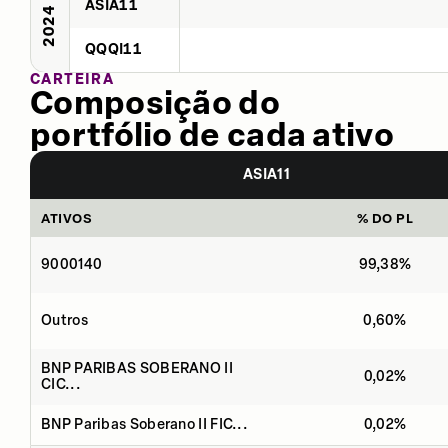
ASIA11
2024
QQQI11
CARTEIRA
Composição do
portfólio de cada ativo
ASIA11
ATIVOS
% DO PL
9000140
99,38%
Outros
0,60%
BNP PARIBAS SOBERANO II
0,02%
CIC...
BNP Paribas Soberano II FIC...
0,02%