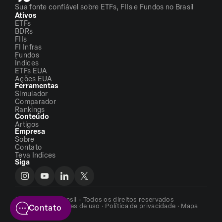
Sua fonte confiável sobre ETFs, FIIs e Fundos no Brasil
Ativos
ETFs
BDRs
FIIs
FI Infras
Fundos
Índices
ETFs EUA
Ações EUA
Ferramentas
Simulador
Comparador
Rankings
Conteúdo
Artigos
Empresa
Sobre
Contato
Teva Indices
Siga
©2026 - ETFs Brasil - Todos os direitos reservados
Termos e condições de uso
·
Política de privacidade
·
Mapa
Contato
do site