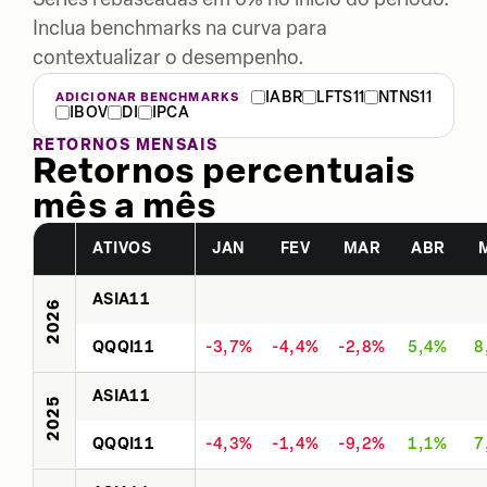
Inclua benchmarks na curva para
contextualizar o desempenho.
IABR
LFTS11
NTNS11
ADICIONAR BENCHMARKS
IBOV
DI
IPCA
RETORNOS MENSAIS
Retornos percentuais
mês a mês
ATIVOS
JAN
FEV
MAR
ABR
ASIA11
2026
QQQI11
-3,7%
-4,4%
-2,8%
5,4%
8
ASIA11
2025
QQQI11
-4,3%
-1,4%
-9,2%
1,1%
7