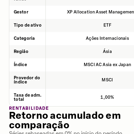
Gestor
XP Allocation Asset Managemen
Tipo de ativo
ETF
Categoria
Ações Internacionais
Região
Ásia
Índice
MSCI AC Asia ex Japan
Provedor do
MSCI
índice
Taxa de adm.
1,00%
total
RENTABILIDADE
Retorno acumulado em
comparação
Séries rebaseadas em 0% no início do período.