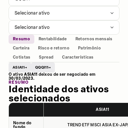
Selecionar ativo
Selecionar ativo
Resumo
Rentabilidade
Retornos mensais
Carteira
Risco e retorno
Patrimônio
Cotistas
Spread
Características
ASIA11
QQQI11
→
→
O ativo
ASIA11
deixou de ser negociado em
30/03/2023
.
RESUMO
Identidade dos ativos
selecionados
ASIA11
Nome do
TREND ETF MSCI ASIA EX-JAP
fundo