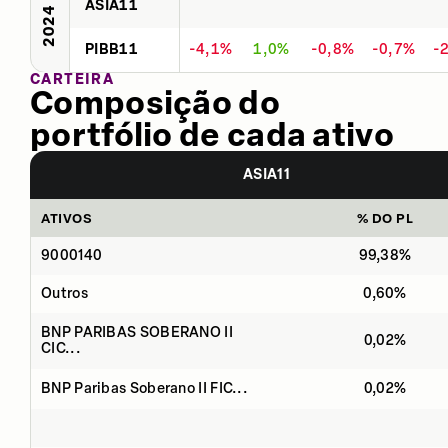
ASIA11
2024
PIBB11
-4,1%
1,0%
-0,8%
-0,7%
-
CARTEIRA
Composição do
portfólio de cada ativo
ASIA11
ATIVOS
% DO PL
9000140
99,38%
Outros
0,60%
BNP PARIBAS SOBERANO II
0,02%
CIC...
BNP Paribas Soberano II FIC...
0,02%