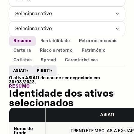
Selecionar ativo
Selecionar ativo
Resumo
Rentabilidade
Retornos mensais
Carteira
Risco e retorno
Patrimônio
Cotistas
Spread
Características
ASIA11
PIBB11
→
→
O ativo
ASIA11
deixou de ser negociado em
30/03/2023
.
RESUMO
Identidade dos ativos
selecionados
ASIA11
Nome do
TREND ETF MSCI ASIA EX-JAP
fundo