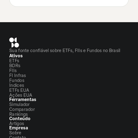
Sua fonte confiável sobre ETFs, FIIs e Fundos no Brasil
Ativos
ETFs
BDRs
FIIs
FI Infras
Fundos
Índices
ETFs EUA
Ações EUA
Ferramentas
Simulador
Comparador
Rankings
Conteúdo
Artigos
Empresa
Sobre
Contato