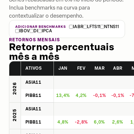
Inclua benchmarks na curva para
contextualizar o desempenho.
IABR
LFTS11
NTNS11
ADICIONAR BENCHMARKS
IBOV
DI
IPCA
RETORNOS MENSAIS
Retornos percentuais
mês a mês
ATIVOS
JAN
FEV
MAR
ABR
ASIA11
2026
PIBB11
13,4%
4,2%
-0,1%
-0,1%
-
ASIA11
2025
PIBB11
4,8%
-2,8%
6,0%
2,6%
1