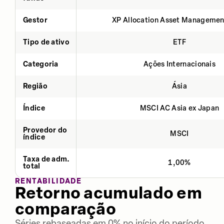
Gestor
XP Allocation Asset Managemen
Tipo de ativo
ETF
Categoria
Ações Internacionais
Região
Ásia
Índice
MSCI AC Asia ex Japan
Provedor do
MSCI
índice
Taxa de adm.
1,00%
total
RENTABILIDADE
Retorno acumulado em
comparação
Séries rebaseadas em 0% no início do período.