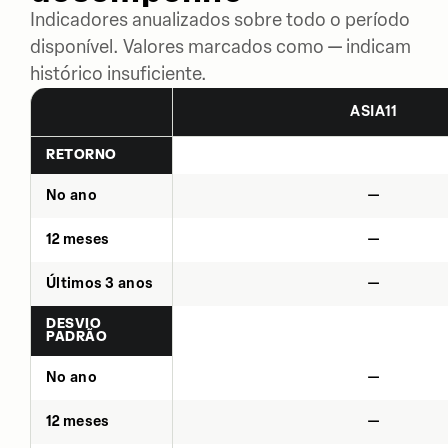
Indicadores anualizados sobre todo o período
disponível. Valores marcados como — indicam
histórico insuficiente.
ASIA11
RETORNO
No ano
—
12 meses
—
Últimos 3 anos
—
DESVIO
PADRÃO
No ano
—
12 meses
—