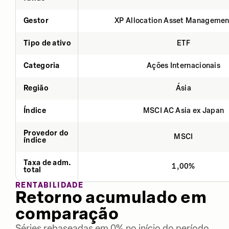
Gestor
XP Allocation Asset Managemen
Tipo de ativo
ETF
Categoria
Ações Internacionais
Região
Ásia
Índice
MSCI AC Asia ex Japan
Provedor do
MSCI
índice
Taxa de adm.
1,00%
total
RENTABILIDADE
Retorno acumulado em
comparação
Séries rebaseadas em 0% no início do período.