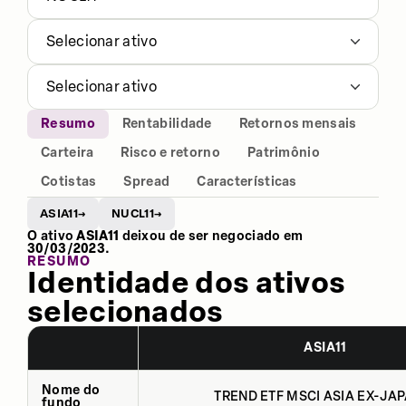
Selecionar ativo
Selecionar ativo
Resumo
Rentabilidade
Retornos mensais
Carteira
Risco e retorno
Patrimônio
Cotistas
Spread
Características
ASIA11
NUCL11
→
→
O ativo
ASIA11
deixou de ser negociado em
30/03/2023
.
RESUMO
Identidade dos ativos
selecionados
ASIA11
Nome do
TREND ETF MSCI ASIA EX-JAP
fundo