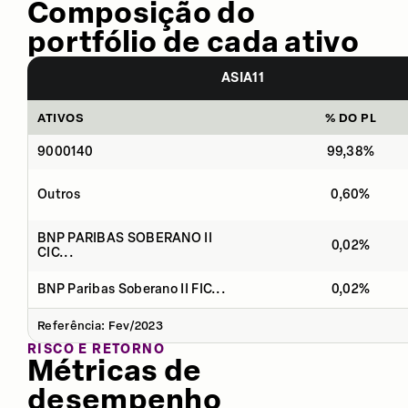
Composição do
portfólio de cada ativo
ASIA11
ATIVOS
% DO PL
9000140
99,38%
Outros
0,60%
BNP PARIBAS SOBERANO II
0,02%
CIC...
BNP Paribas Soberano II FIC...
0,02%
Referência: Fev/2023
RISCO E RETORNO
Métricas de
desempenho