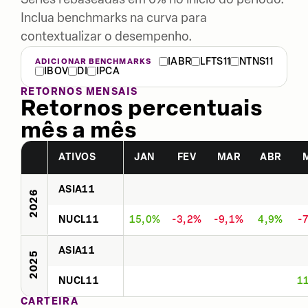
Inclua benchmarks na curva para
contextualizar o desempenho.
IABR
LFTS11
NTNS11
ADICIONAR BENCHMARKS
IBOV
DI
IPCA
RETORNOS MENSAIS
Retornos percentuais
mês a mês
ATIVOS
JAN
FEV
MAR
ABR
ASIA11
2026
NUCL11
15,0%
-3,2%
-9,1%
4,9%
-
ASIA11
2025
NUCL11
1
CARTEIRA