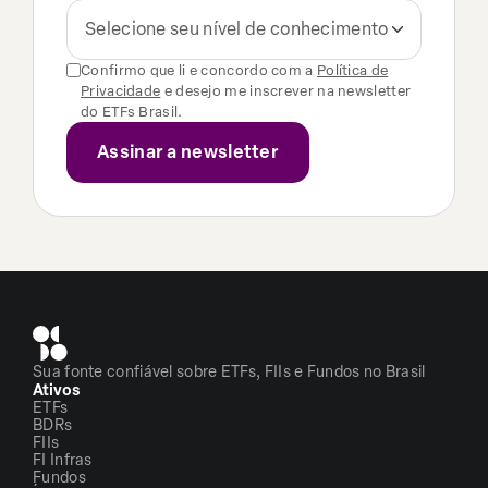
Selecione seu nível de conhecimento
Confirmo que li e concordo com a
Política de
Privacidade
e desejo me inscrever na newsletter
do ETFs Brasil.
Sua fonte confiável sobre ETFs, FIIs e Fundos no Brasil
Ativos
ETFs
BDRs
FIIs
FI Infras
Fundos