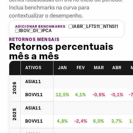
Inclua benchmarks na curva para
contextualizar o desempenho.
IABR
LFTS11
NTNS11
ADICIONAR BENCHMARKS
IBOV
DI
IPCA
RETORNOS MENSAIS
Retornos percentuais
mês a mês
ATIVOS
JAN
FEV
MAR
ABR
ASIA11
2026
BOVV11
12,5%
4,1%
-0,6%
-0,1%
-
ASIA11
2025
BOVV11
4,8%
-2,4%
6,0%
3,7%
1