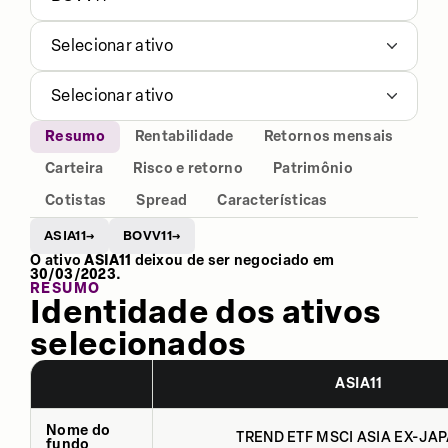
Selecionar ativo
Selecionar ativo
Resumo
Rentabilidade
Retornos mensais
Carteira
Risco e retorno
Patrimônio
Cotistas
Spread
Características
ASIA11
BOVV11
→
→
O ativo
ASIA11
deixou de ser negociado em
30/03/2023
.
RESUMO
Identidade dos ativos
selecionados
ASIA11
Nome do
TREND ETF MSCI ASIA EX-JAP
fundo