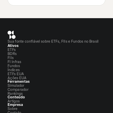
Sua fonte confiável sobre ETFs, FIIs e Fundos no Brasil
Ativos
ETFs
BDRs
FIIs
FI Infras
Fundos
Índices
ETFs EUA
Ações EUA
Ferramentas
Simulador
Comparador
Rankings
Conteúdo
Artigos
Empresa
Sobre
Contato