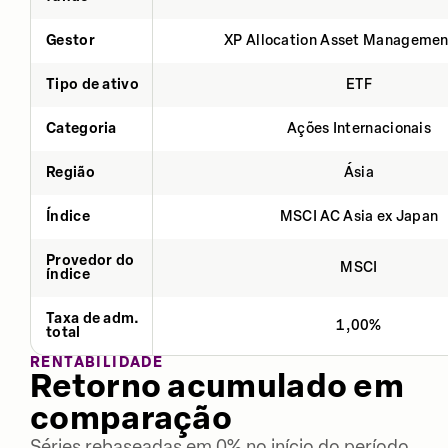
Gestor
XP Allocation Asset Managemen
Tipo de ativo
ETF
Categoria
Ações Internacionais
Região
Ásia
Índice
MSCI AC Asia ex Japan
Provedor do
MSCI
índice
Taxa de adm.
1,00%
total
RENTABILIDADE
Retorno acumulado em
comparação
Séries rebaseadas em 0% no início do período.