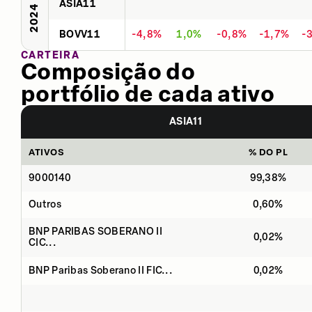
ASIA11
2024
BOVV11
-4,8%
1,0%
-0,8%
-1,7%
-
CARTEIRA
Composição do
portfólio de cada ativo
ASIA11
ATIVOS
% DO PL
9000140
99,38%
Outros
0,60%
BNP PARIBAS SOBERANO II
0,02%
CIC...
BNP Paribas Soberano II FIC...
0,02%