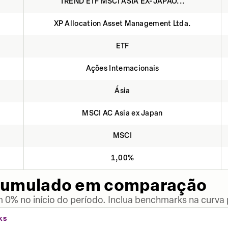
TREND ETF MSCI ASIA EX-JAPÃO...
XP Allocation Asset Management Ltda.
ETF
Ações Internacionais
Ásia
MSCI AC Asia ex Japan
MSCI
1,00%
cumulado em comparação
 0% no início do período. Inclua benchmarks na curva
KS