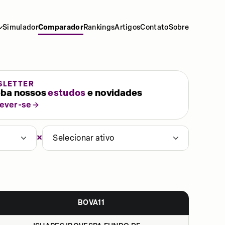
Simulador
Comparador
Rankings
Artigos
Contato
Sobre
SLETTER
ba nossos
estudos
e novidades
rever-se
×
Selecionar ativo
BOVA11