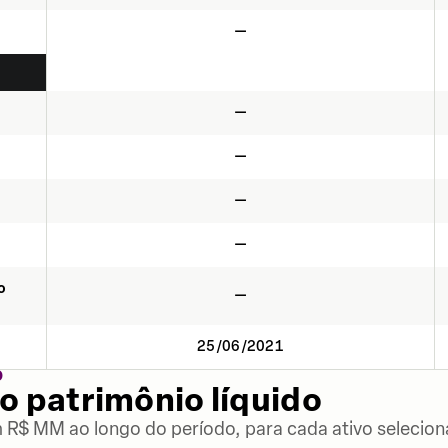
—
—
—
—
—
o
—
25/06/2021
O
o patrimônio líquido
m R$ MM ao longo do período, para cada ativo selecion