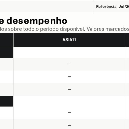
Referência: Jul/
de desempenho
dos sobre todo o período disponível. Valores marcados
ASIA11
—
—
—
—
—