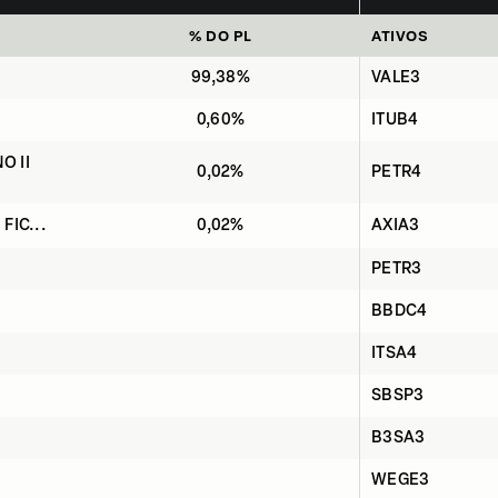
% DO PL
ATIVOS
99,38%
VALE3
0,60%
ITUB4
O II
0,02%
PETR4
 FIC...
0,02%
AXIA3
PETR3
BBDC4
ITSA4
SBSP3
B3SA3
WEGE3