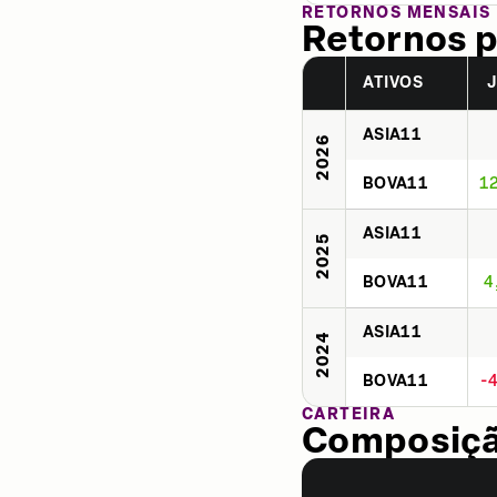
RETORNOS MENSAIS
Retornos p
ATIVOS
ASIA11
2026
BOVA11
1
ASIA11
2025
BOVA11
4
ASIA11
2024
BOVA11
-
CARTEIRA
Composição