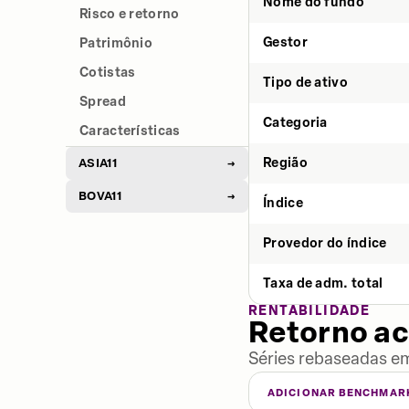
Nome do fundo
Risco e retorno
Gestor
Patrimônio
Cotistas
Tipo de ativo
Spread
Categoria
Características
Região
ASIA11
→
BOVA11
→
Índice
Provedor do índice
Taxa de adm. total
RENTABILIDADE
Retorno a
Séries rebaseadas em
ADICIONAR BENCHMAR