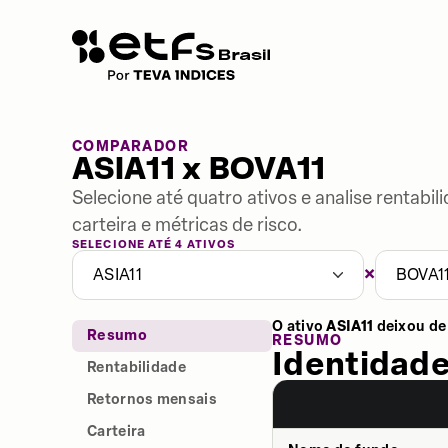
COMPARADOR
ASIA11 x BOVA11
Selecione até quatro ativos e analise rentabi
carteira e métricas de risco.
SELECIONE ATÉ 4 ATIVOS
×
ASIA11
BOVA1
O ativo
ASIA11
deixou de
Resumo
RESUMO
Identidade
Rentabilidade
Retornos mensais
Carteira