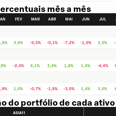
ercentuais mês a mês
JAN
FEV
MAR
ABR
MAI
JUN
JUL
2,8%
3,9%
-0,5%
-0,1%
-7,2%
-1,0%
3,5%
,9%
-2,4%
6,1%
3,4%
1,8%
1,4%
-4,4%
4,9%
1,0%
-0,7%
-1,6%
-3,0%
1,4%
3,0%
 do portfólio de cada ativo
ASIA11