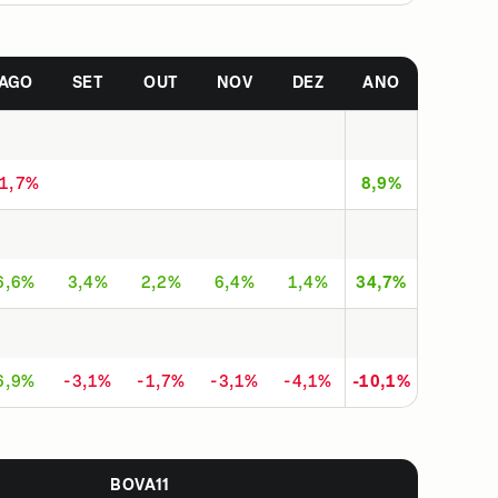
AGO
SET
OUT
NOV
DEZ
ANO
-1,7%
8,9%
6,6%
3,4%
2,2%
6,4%
1,4%
34,7%
6,9%
-3,1%
-1,7%
-3,1%
-4,1%
-10,1%
BOVA11