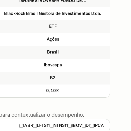
ISHARES IBOVESPA FUNDO DE...
BlackRock Brasil Gestora de Investimentos Ltda.
ETF
Ações
Brasil
Ibovespa
B3
0,10%
 para contextualizar o desempenho.
IABR
LFTS11
NTNS11
IBOV
DI
IPCA