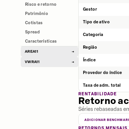
Risco e retorno
Gestor
Patrimônio
Tipo de ativo
Cotistas
Spread
Categoria
Características
Região
AREA11
→
Índice
VWRA11
→
Provedor do índice
Taxa de adm. total
RENTABILIDADE
Retorno a
Séries rebaseadas em
ADICIONAR BENCHMAR
RETORNOS MENSAIS