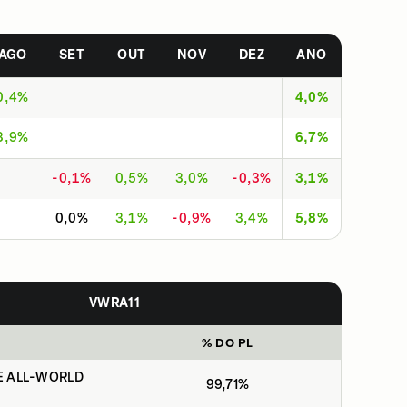
AGO
SET
OUT
NOV
DEZ
ANO
0,4%
4,0%
3,9%
6,7%
-0,1%
0,5%
3,0%
-0,3%
3,1%
0,0%
3,1%
-0,9%
3,4%
5,8%
VWRA11
% DO PL
E ALL-WORLD
99,71%