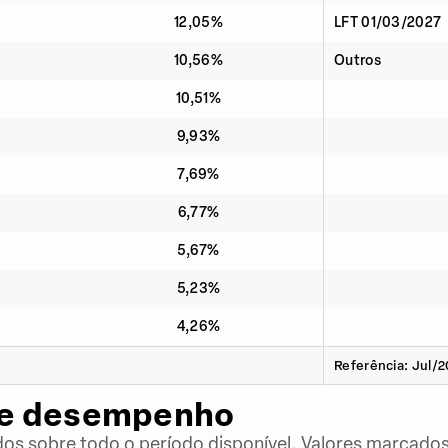
12,05%
LFT 01/03/2027
10,56%
Outros
10,51%
9,93%
7,69%
6,77%
5,67%
5,23%
4,26%
Referência: Jul/
de desempenho
dos sobre todo o período disponível. Valores marcados