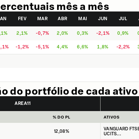
ercentuais mês a mês
JAN
FEV
MAR
ABR
MAI
JUN
JUL
,1%
2,1%
-0,7%
2,0%
0,3%
-2,1%
0,9%
1,1%
-1,2%
-5,1%
4,4%
6,6%
1,8%
-2,2%
 do portfólio de cada ativo
AREA11
% DO PL
ATIVOS
VANGUARD FTS
12,08%
UCITS...