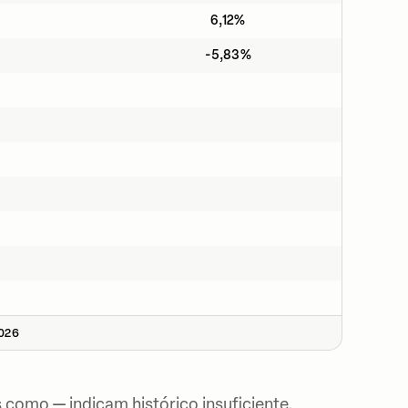
6,12%
-5,83%
2026
 como — indicam histórico insuficiente.