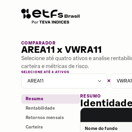
COMPARADOR
AREA11 x VWRA11
Selecione até quatro ativos e analise rentabi
carteira e métricas de risco.
SELECIONE ATÉ 4 ATIVOS
×
AREA11
VWRA1
RESUMO
Resumo
Identidade
Rentabilidade
Retornos mensais
Carteira
Nome do fundo