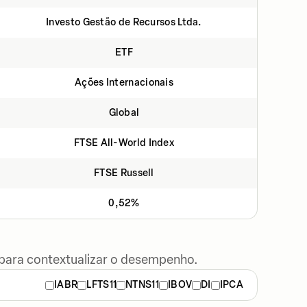
Investo Gestão de Recursos Ltda.
ETF
Ações Internacionais
Global
FTSE All-World Index
FTSE Russell
0,52%
 para contextualizar o desempenho.
IABR
LFTS11
NTNS11
IBOV
DI
IPCA