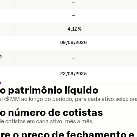
—
—
-4,12%
09/06/2026
o
—
22/09/2025
O
o patrimônio líquido
m R$ MM ao longo do período, para cada ativo selecion
o número de cotistas
 cotistas em cada ativo, mês a mês.
re o preço de fechamento e 