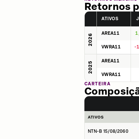
Retornos p
ATIVOS
AREA11
1
2026
VWRA11
-
AREA11
2025
VWRA11
CARTEIRA
Composição
ATIVOS
NTN-B 15/08/2060