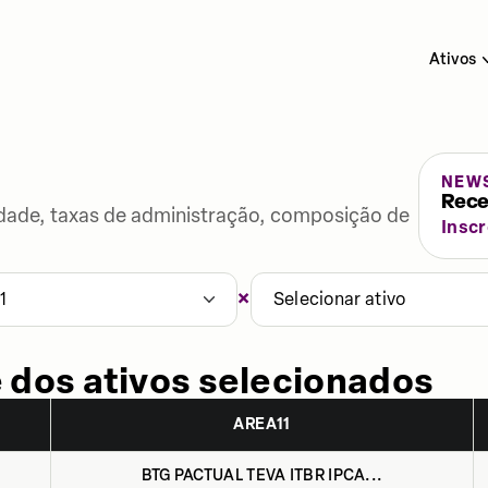
Ativos
NEW
Rece
lidade, taxas de administração, composição de
Insc
×
1
Selecionar ativo
 dos ativos selecionados
AREA11
BTG PACTUAL TEVA ITBR IPCA...