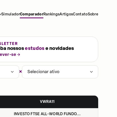
Simulador
Comparador
Rankings
Artigos
Contato
Sobre
SLETTER
ba nossos
estudos
e novidades
rever-se
×
Selecionar ativo
VWRA11
INVESTO FTSE ALL-WORLD FUNDO...