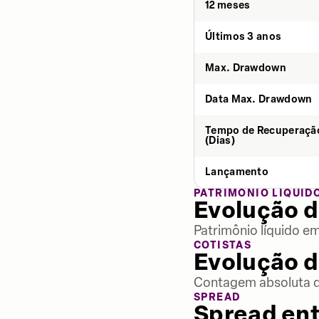
12 meses
Últimos 3 anos
Max. Drawdown
Data Max. Drawdown
Tempo de Recuperaçã
(Dias)
Lançamento
PATRIMÔNIO LÍQUID
Evolução d
Patrimônio líquido e
COTISTAS
Evolução d
Contagem absoluta de
SPREAD
Spread ent