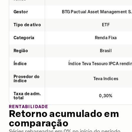
Gestor
BTG Pactual Asset Management S
Tipo de ativo
ETF
Categoria
Renda Fixa
Região
Brasil
Índice
Índice Teva Tesouro IPCA rend
Provedor do
Teva Indices
índice
Taxa de adm.
0,30%
total
RENTABILIDADE
Retorno acumulado em
comparação
Séries rebaseadas em 0% no início do período.