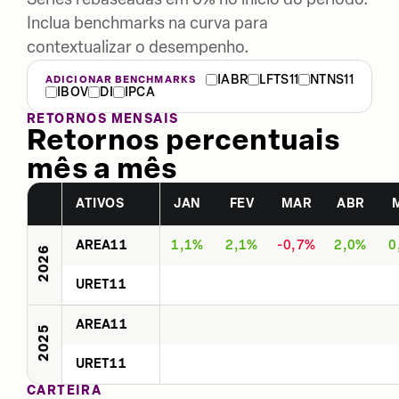
Inclua benchmarks na curva para
contextualizar o desempenho.
IABR
LFTS11
NTNS11
ADICIONAR BENCHMARKS
IBOV
DI
IPCA
RETORNOS MENSAIS
Retornos percentuais
mês a mês
ATIVOS
JAN
FEV
MAR
ABR
AREA11
1,1%
2,1%
-0,7%
2,0%
0
2026
URET11
AREA11
2025
URET11
CARTEIRA