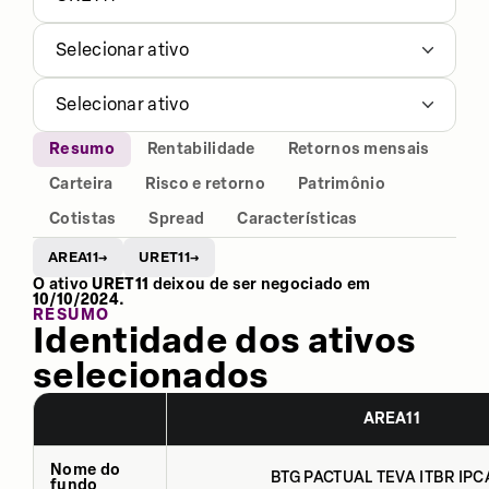
Selecionar ativo
Selecionar ativo
Resumo
Rentabilidade
Retornos mensais
Carteira
Risco e retorno
Patrimônio
Cotistas
Spread
Características
AREA11
URET11
→
→
O ativo
URET11
deixou de ser negociado em
10/10/2024
.
RESUMO
Identidade dos ativos
selecionados
AREA11
Nome do
BTG PACTUAL TEVA ITBR IPCA
fundo