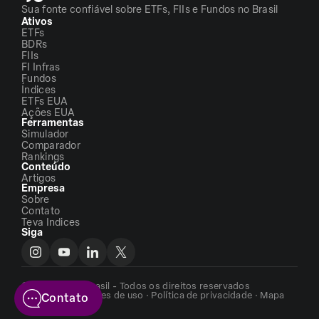
Sua fonte confiável sobre ETFs, FIIs e Fundos no Brasil
Ativos
ETFs
BDRs
FIIs
FI Infras
Fundos
Índices
ETFs EUA
Ações EUA
Ferramentas
Simulador
Comparador
Rankings
Conteúdo
Artigos
Empresa
Sobre
Contato
Teva Indices
Siga
©2026 - ETFs Brasil - Todos os direitos reservados
Termos e condições de uso
·
Política de privacidade
·
Mapa
Contato
do site