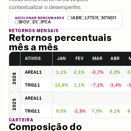
contextualizar o desempenho.
IABR
LFTS11
NTNS11
ADICIONAR BENCHMARKS
IBOV
DI
IPCA
RETORNOS MENSAIS
Retornos percentuais
mês a mês
ATIVOS
JAN
FEV
MAR
ABR
AREA11
1,1%
2,1%
-0,7%
2,0%
0
2026
TRIG11
10,8%
1,1%
-7,1%
-3,4%
-
AREA11
2025
TRIG11
9,0%
-2,9%
7,9%
9,1%
8
CARTEIRA
Composição do