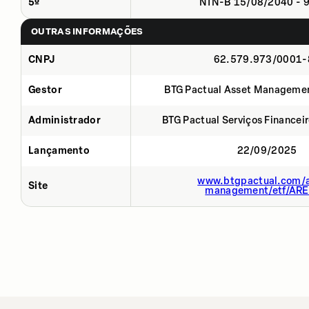
5º
NTN-B 15/08/2040 - 
OUTRAS INFORMAÇÕES
CNPJ
62.579.973/0001-
Gestor
BTG Pactual Asset Manageme
Administrador
BTG Pactual Serviços Financei
Lançamento
22/09/2025
www.btgpactual.com/a
Site
management/etf/AR