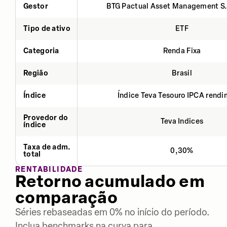
Gestor
BTG Pactual Asset Management S
Tipo de ativo
ETF
Categoria
Renda Fixa
Região
Brasil
Índice
Índice Teva Tesouro IPCA rend
Provedor do
Teva Indices
índice
Taxa de adm.
0,30%
total
RENTABILIDADE
Retorno acumulado em
comparação
Séries rebaseadas em 0% no início do período.
Inclua benchmarks na curva para