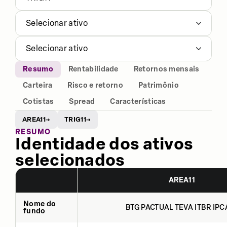
Selecionar ativo
Selecionar ativo
Resumo
Rentabilidade
Retornos mensais
Carteira
Risco e retorno
Patrimônio
Cotistas
Spread
Características
AREA11
TRIG11
→
→
RESUMO
Identidade dos ativos
selecionados
AREA11
Nome do
BTG PACTUAL TEVA ITBR IPCA
fundo