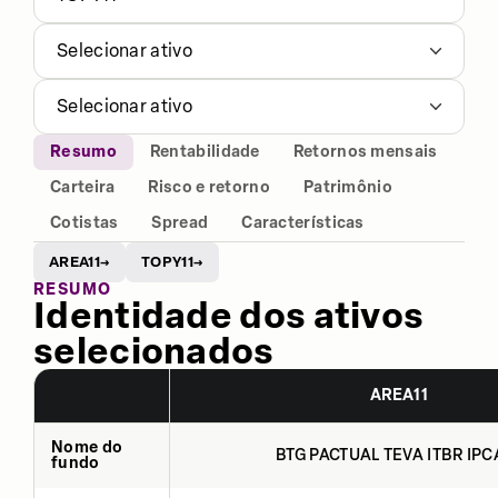
Selecionar ativo
Selecionar ativo
Resumo
Rentabilidade
Retornos mensais
Carteira
Risco e retorno
Patrimônio
Cotistas
Spread
Características
AREA11
TOPY11
→
→
RESUMO
Identidade dos ativos
selecionados
AREA11
Nome do
BTG PACTUAL TEVA ITBR IPCA
fundo