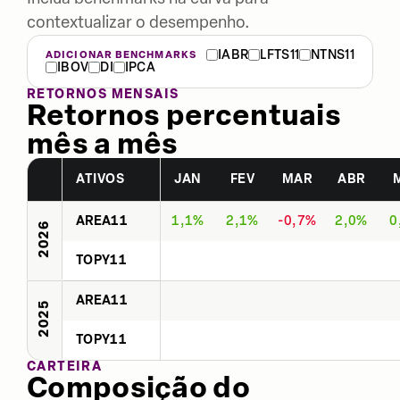
contextualizar o desempenho.
IABR
LFTS11
NTNS11
ADICIONAR BENCHMARKS
IBOV
DI
IPCA
RETORNOS MENSAIS
Retornos percentuais
mês a mês
ATIVOS
JAN
FEV
MAR
ABR
AREA11
1,1%
2,1%
-0,7%
2,0%
0
2026
TOPY11
AREA11
2025
TOPY11
CARTEIRA
Composição do