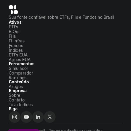
Sua fonte confiável sobre ETFs, FIIs e Fundos no Brasil
Ativos
ETFs
BDRs
FIIs
FI Infras
Fundos
Índices
ETFs EUA
Ações EUA
Ferramentas
Simulador
Comparador
Rankings
Conteúdo
Artigos
Empresa
Sobre
Contato
Teva Indices
Siga
©2026 - ETFs Brasil - Todos os direitos reservados