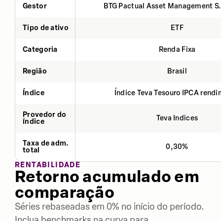
Gestor
BTG Pactual Asset Management S
Tipo de ativo
ETF
Categoria
Renda Fixa
Região
Brasil
Índice
Índice Teva Tesouro IPCA rend
Provedor do
Teva Indices
índice
Taxa de adm.
0,30%
total
RENTABILIDADE
Retorno acumulado em
comparação
Séries rebaseadas em 0% no início do período.
Inclua benchmarks na curva para