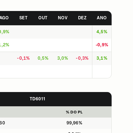
AGO
SET
OUT
NOV
DEZ
ANO
0,9%
4,5%
1,2%
-0,9%
-0,1%
0,5%
3,0%
-0,3%
3,1%
TD6011
% DO PL
060
99,96%