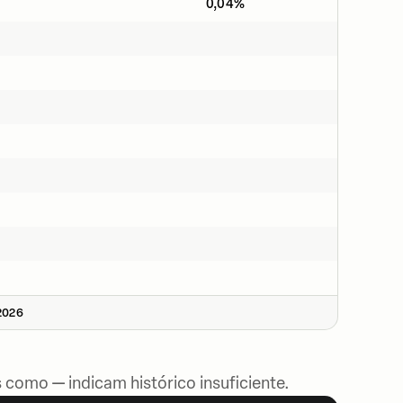
0,04%
2026
 como — indicam histórico insuficiente.