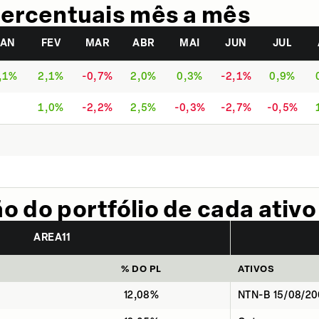
ercentuais mês a mês
JAN
FEV
MAR
ABR
MAI
JUN
JUL
,1%
2,1%
-0,7%
2,0%
0,3%
-2,1%
0,9%
1,0%
-2,2%
2,5%
-0,3%
-2,7%
-0,5%
 do portfólio de cada ativo
AREA11
% DO PL
ATIVOS
12,08%
NTN-B 15/08/2