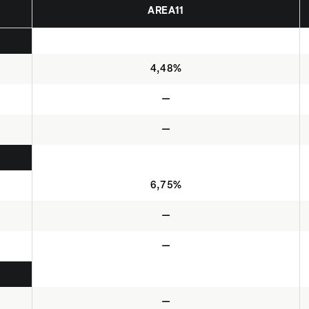
AREA11
4,48%
—
—
6,75%
—
—
—