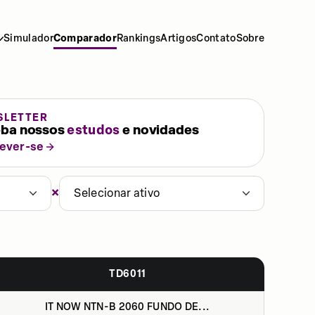
Simulador
Comparador
Rankings
Artigos
Contato
Sobre
SLETTER
ba nossos
estudos
e novidades
rever-se
×
Selecionar ativo
TD6011
IT NOW NTN-B 2060 FUNDO DE...