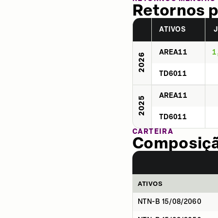
Retornos p
ATIVOS
AREA11
1
2026
TD6011
AREA11
2025
TD6011
CARTEIRA
Composição
ATIVOS
NTN-B 15/08/2060