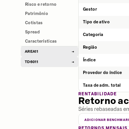
Risco e retorno
Gestor
Patrimônio
Tipo de ativo
Cotistas
Spread
Categoria
Características
Região
AREA11
→
Índice
TD6011
→
Provedor do índice
Taxa de adm. total
RENTABILIDADE
Retorno a
Séries rebaseadas em
ADICIONAR BENCHMAR
RETORNOS MENSAIS