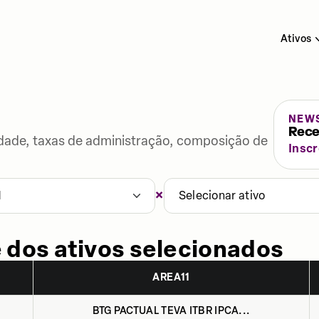
Ativos
NEW
Rece
lidade, taxas de administração, composição de
Insc
×
1
Selecionar ativo
 dos ativos selecionados
AREA11
BTG PACTUAL TEVA ITBR IPCA...