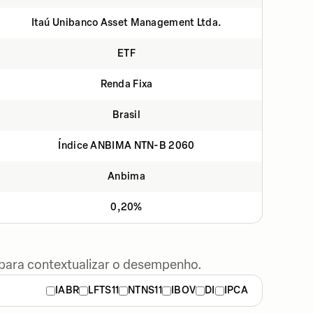
Itaú Unibanco Asset Management Ltda.
ETF
Renda Fixa
Brasil
Índice ANBIMA NTN-B 2060
Anbima
0,20%
 para contextualizar o desempenho.
IABR
LFTS11
NTNS11
IBOV
DI
IPCA