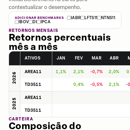
contextualizar o desempenho.
IABR
LFTS11
NTNS11
ADICIONAR BENCHMARKS
IBOV
DI
IPCA
RETORNOS MENSAIS
Retornos percentuais
mês a mês
ATIVOS
JAN
FEV
MAR
ABR
AREA11
1,1%
2,1%
-0,7%
2,0%
0
2026
TD3511
0,4%
-0,5%
2,1%
-
AREA11
2025
TD3511
CARTEIRA
Composição do