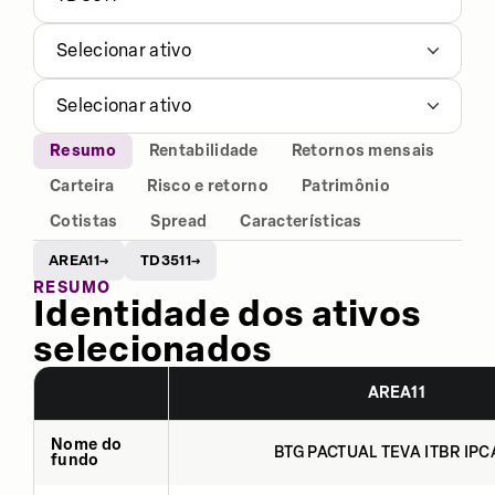
Selecionar ativo
Selecionar ativo
Resumo
Rentabilidade
Retornos mensais
Carteira
Risco e retorno
Patrimônio
Cotistas
Spread
Características
AREA11
TD3511
→
→
RESUMO
Identidade dos ativos
selecionados
AREA11
Nome do
BTG PACTUAL TEVA ITBR IPCA
fundo