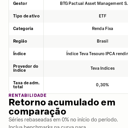
Gestor
BTG Pactual Asset Management S
Tipo de ativo
ETF
Categoria
Renda Fixa
Região
Brasil
Índice
Índice Teva Tesouro IPCA rend
Provedor do
Teva Indices
índice
Taxa de adm.
0,30%
total
RENTABILIDADE
Retorno acumulado em
comparação
Séries rebaseadas em 0% no início do período.
Inclua benchmarks na curva para