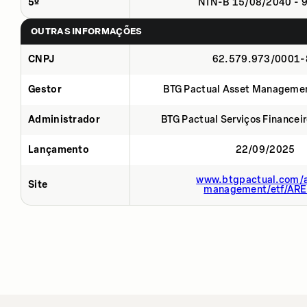
5º
NTN-B 15/08/2040 - 
OUTRAS INFORMAÇÕES
CNPJ
62.579.973/0001-
Gestor
BTG Pactual Asset Manageme
Administrador
BTG Pactual Serviços Financei
Lançamento
22/09/2025
www.btgpactual.com/a
Site
management/etf/AR