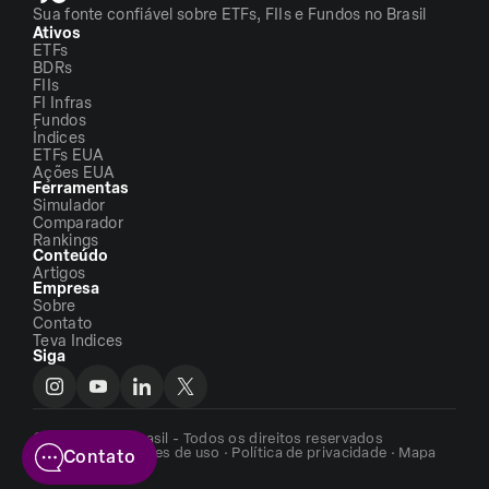
Sua fonte confiável sobre ETFs, FIIs e Fundos no Brasil
Ativos
ETFs
BDRs
FIIs
FI Infras
Fundos
Índices
ETFs EUA
Ações EUA
Ferramentas
Simulador
Comparador
Rankings
Conteúdo
Artigos
Empresa
Sobre
Contato
Teva Indices
Siga
©2026 - ETFs Brasil - Todos os direitos reservados
Termos e condições de uso
·
Política de privacidade
·
Mapa
Contato
do site