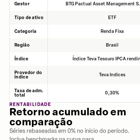
Gestor
BTG Pactual Asset Management S
Tipo de ativo
ETF
Categoria
Renda Fixa
Região
Brasil
Índice
Índice Teva Tesouro IPCA rend
Provedor do
Teva Indices
índice
Taxa de adm.
0,30%
total
RENTABILIDADE
Retorno acumulado em
comparação
Séries rebaseadas em 0% no início do período.
Inclua benchmarks na curva para