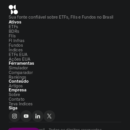
Sua fonte confiável sobre ETFs, FIIs e Fundos no Brasil
Ativos
ETFs
BDRs
FIIs
FI Infras
Fundos
Índices
ETFs EUA
Ações EUA
Ferramentas
Simulador
Comparador
Rankings
Conteúdo
Artigos
Empresa
Sobre
Contato
Teva Indices
Siga
©2026 - ETFs Brasil - Todos os direitos reservados