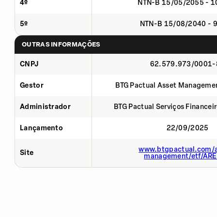
4º
NTN-B 15/05/2055 - 
5º
NTN-B 15/08/2040 - 
OUTRAS INFORMAÇÕES
CNPJ
62.579.973/0001-
Gestor
BTG Pactual Asset Manageme
Administrador
BTG Pactual Serviços Financei
Lançamento
22/09/2025
www.btgpactual.com/a
Site
management/etf/AR