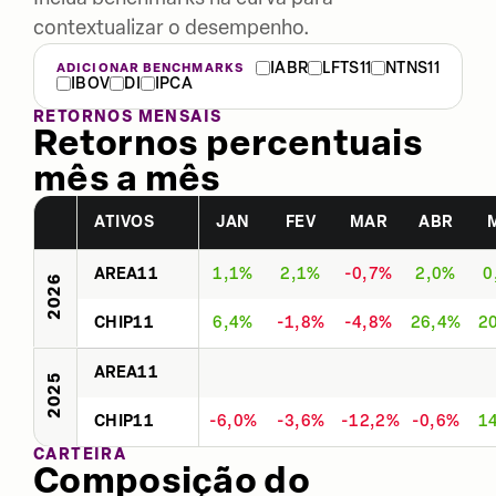
contextualizar o desempenho.
IABR
LFTS11
NTNS11
ADICIONAR BENCHMARKS
IBOV
DI
IPCA
RETORNOS MENSAIS
Retornos percentuais
mês a mês
ATIVOS
JAN
FEV
MAR
ABR
AREA11
1,1%
2,1%
-0,7%
2,0%
0
2026
CHIP11
6,4%
-1,8%
-4,8%
26,4%
2
AREA11
2025
CHIP11
-6,0%
-3,6%
-12,2%
-0,6%
1
CARTEIRA
Composição do