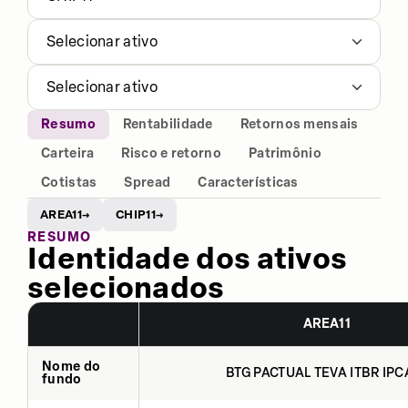
Selecionar ativo
Selecionar ativo
Resumo
Rentabilidade
Retornos mensais
Carteira
Risco e retorno
Patrimônio
Cotistas
Spread
Características
AREA11
CHIP11
→
→
RESUMO
Identidade dos ativos
selecionados
AREA11
Nome do
BTG PACTUAL TEVA ITBR IPCA
fundo