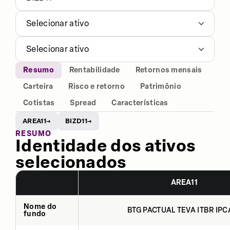
Selecionar ativo
Selecionar ativo
Resumo
Rentabilidade
Retornos mensais
Carteira
Risco e retorno
Patrimônio
Cotistas
Spread
Características
AREA11
BIZD11
→
→
RESUMO
Identidade dos ativos
selecionados
AREA11
Nome do
BTG PACTUAL TEVA ITBR IPCA
fundo