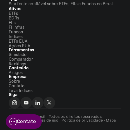
Sua fonte confiável sobre ETFs, FIIs e Fundos no Brasil
Ativos
ETFs
BDRs
FIIs
FI Infras
Fundos
Índices
ETFs EUA
Ações EUA
Ferramentas
Simulador
Comparador
Rankings
Conteúdo
Artigos
Empresa
Sobre
Contato
Teva Indices
Siga
©2026 - ETFs Brasil - Todos os direitos reservados
Termos e condições de uso
·
Política de privacidade
·
Mapa
Contato
do site