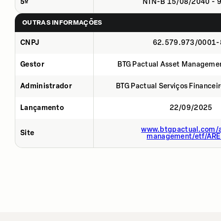
5º
NTN-B 15/08/2040 - 
OUTRAS INFORMAÇÕES
CNPJ
62.579.973/0001-
Gestor
BTG Pactual Asset Manageme
Administrador
BTG Pactual Serviços Financei
Lançamento
22/09/2025
www.btgpactual.com/a
Site
management/etf/AR