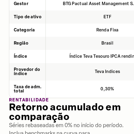
Gestor
BTG Pactual Asset Management S
Tipo de ativo
ETF
Categoria
Renda Fixa
Região
Brasil
Índice
Índice Teva Tesouro IPCA rend
Provedor do
Teva Indices
índice
Taxa de adm.
0,30%
total
RENTABILIDADE
Retorno acumulado em
comparação
Séries rebaseadas em 0% no início do período.
Inclua benchmarks na curva para