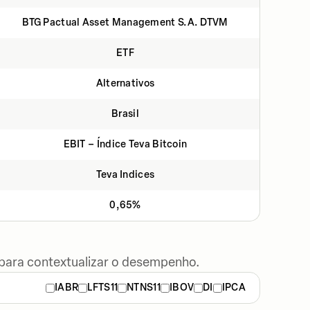
BTG Pactual Asset Management S.A. DTVM
ETF
Alternativos
Brasil
EBIT – Índice Teva Bitcoin
Teva Indices
0,65%
 para contextualizar o desempenho.
IABR
LFTS11
NTNS11
IBOV
DI
IPCA