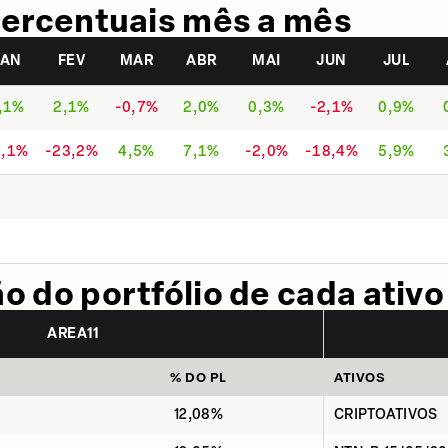
ercentuais mês a mês
JAN
FEV
MAR
ABR
MAI
JUN
JUL
,1%
2,1%
-0,7%
2,0%
0,3%
-2,1%
0,9%
8,1%
-23,2%
4,5%
7,1%
-2,0%
-18,4%
5,9%
 do portfólio de cada ativo
AREA11
% DO PL
ATIVOS
12,08%
CRIPTOATIVOS