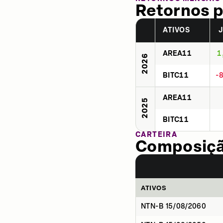
Retornos p
ATIVOS
AREA11
1
2026
BITC11
-
AREA11
2025
BITC11
CARTEIRA
Composição
ATIVOS
NTN-B 15/08/2060