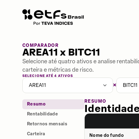
COMPARADOR
AREA11 x BITC11
Selecione até quatro ativos e analise rentabi
carteira e métricas de risco.
SELECIONE ATÉ 4 ATIVOS
×
AREA11
BITC11
RESUMO
Resumo
Identidade
Rentabilidade
Retornos mensais
Carteira
Nome do fundo