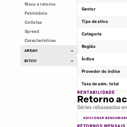
Risco e retorno
Gestor
Patrimônio
Tipo de ativo
Cotistas
Spread
Categoria
Características
Região
AREA11
→
Índice
BITC11
→
Provedor do índice
Taxa de adm. total
RENTABILIDADE
Retorno a
Séries rebaseadas em
ADICIONAR BENCHMAR
RETORNOS MENSAIS