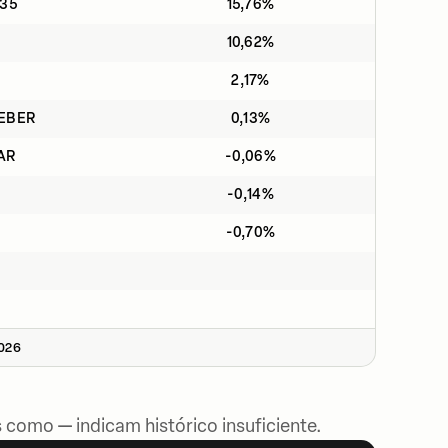
035
15,76%
10,62%
2,17%
CEBER
0,13%
AR
-0,06%
-0,14%
-0,70%
2026
 como — indicam histórico insuficiente.