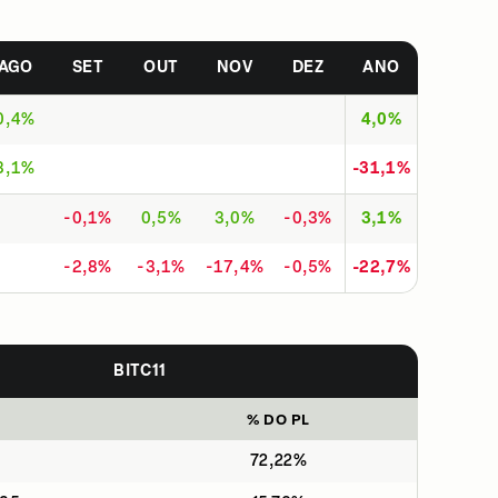
AGO
SET
OUT
NOV
DEZ
ANO
0,4%
4,0%
3,1%
-31,1%
-0,1%
0,5%
3,0%
-0,3%
3,1%
-2,8%
-3,1%
-17,4%
-0,5%
-22,7%
BITC11
% DO PL
72,22%