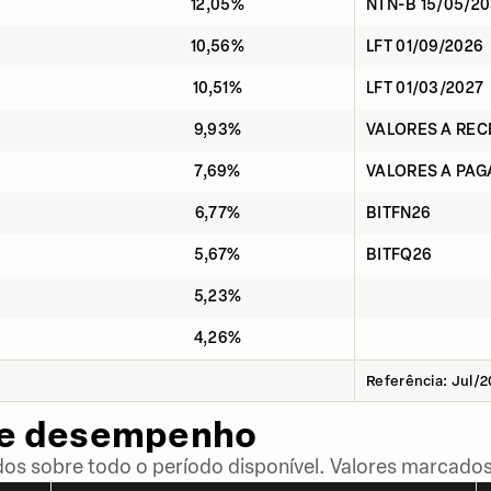
12,05%
NTN-B 15/05/2
10,56%
LFT 01/09/2026
10,51%
LFT 01/03/2027
9,93%
VALORES A RE
7,69%
VALORES A PAG
6,77%
BITFN26
5,67%
BITFQ26
5,23%
4,26%
Referência: Jul/
de desempenho
dos sobre todo o período disponível. Valores marcados