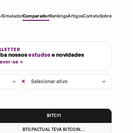
Simulador
Comparador
Rankings
Artigos
Contato
Sobre
SLETTER
ba nossos
estudos
e novidades
rever-se
×
Selecionar ativo
BITC11
BTG PACTUAL TEVA BITCOIN...