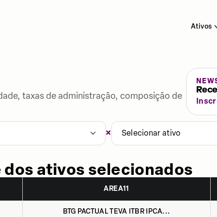
Ativos
NEW
Rece
lidade, taxas de administração, composição de
Insc
×
Selecionar ativo
 dos ativos selecionados
AREA11
BTG PACTUAL TEVA ITBR IPCA...