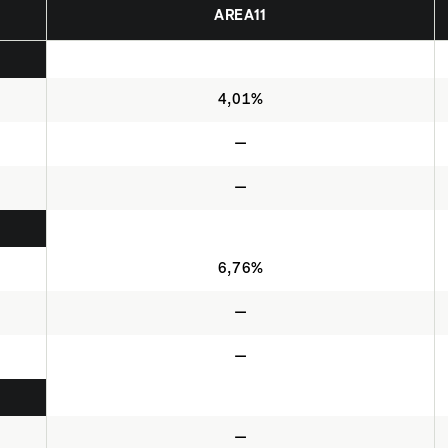
AREA11
4,01%
—
—
6,76%
—
—
—