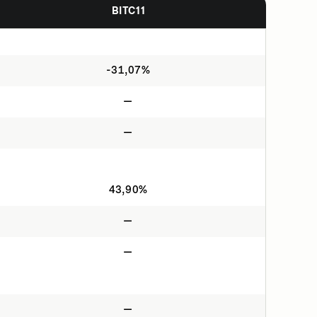
BITC11
-31,07%
—
—
43,90%
—
—
—