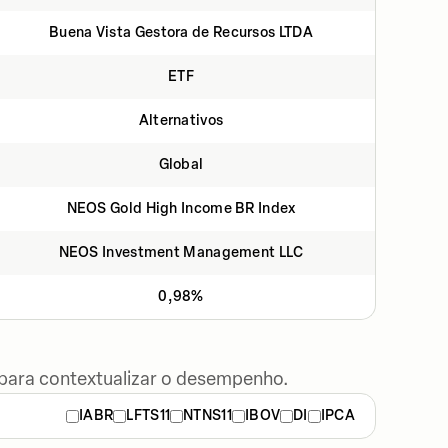
Buena Vista Gestora de Recursos LTDA
ETF
Alternativos
Global
NEOS Gold High Income BR Index
NEOS Investment Management LLC
0,98%
 para contextualizar o desempenho.
IABR
LFTS11
NTNS11
IBOV
DI
IPCA