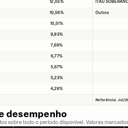
12,05%
ITAÚ SOBERANO
10,56%
Outros
10,51%
9,93%
7,69%
6,77%
5,67%
5,23%
4,26%
Referência: Jul/
de desempenho
dos sobre todo o período disponível. Valores marcados