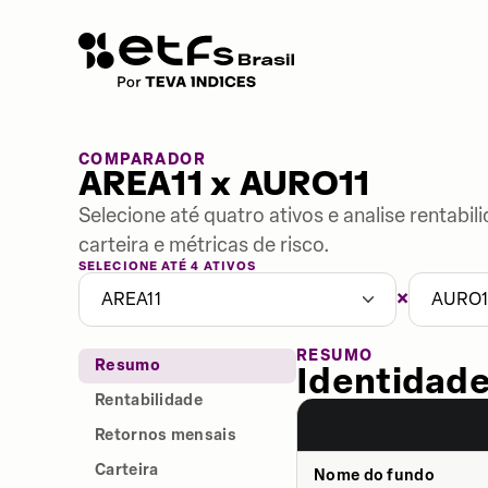
COMPARADOR
AREA11 x AURO11
Selecione até quatro ativos e analise rentabi
carteira e métricas de risco.
SELECIONE ATÉ 4 ATIVOS
×
AREA11
AURO1
RESUMO
Resumo
Identidade
Rentabilidade
Retornos mensais
Carteira
Nome do fundo