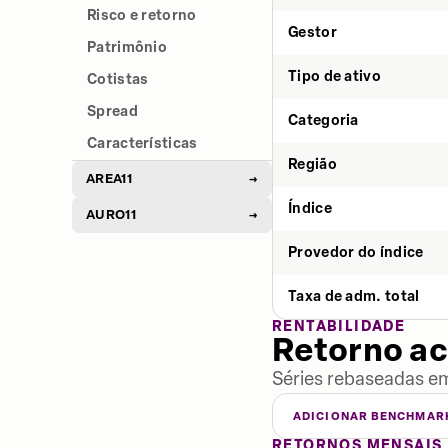
Risco e retorno
Gestor
Patrimônio
Tipo de ativo
Cotistas
Spread
Categoria
Características
Região
AREA11
→
Índice
AURO11
→
Provedor do índice
Taxa de adm. total
RENTABILIDADE
Retorno a
Séries rebaseadas em
ADICIONAR BENCHMAR
RETORNOS MENSAIS