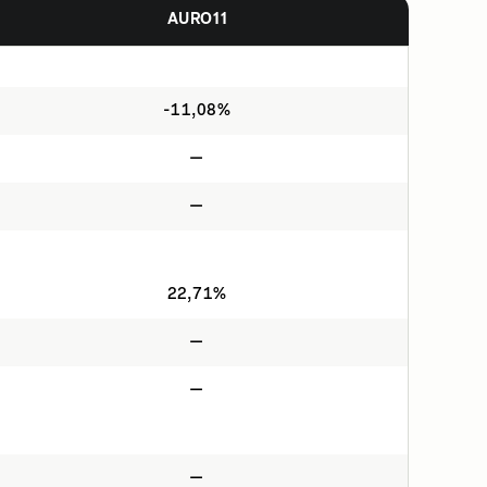
AURO11
-11,08%
—
—
22,71%
—
—
—