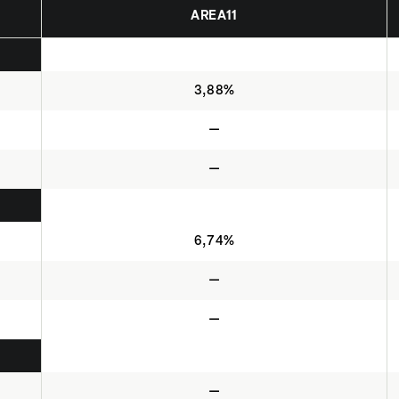
AREA11
3,88%
—
—
6,74%
—
—
—