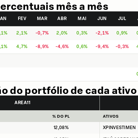
ercentuais mês a mês
JAN
FEV
MAR
ABR
MAI
JUN
JUL
,1%
2,1%
-0,7%
2,0%
0,3%
-2,1%
0,9%
,1%
4,7%
-8,9%
-4,6%
0,6%
-9,4%
-0,3%
 do portfólio de cada ativo
AREA11
% DO PL
ATIVOS
12,08%
XPINVESTIMEN