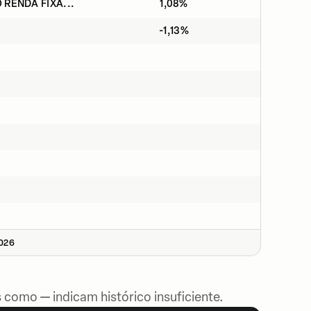
 RENDA FIXA...
1,08%
-1,13%
2026
 como — indicam histórico insuficiente.