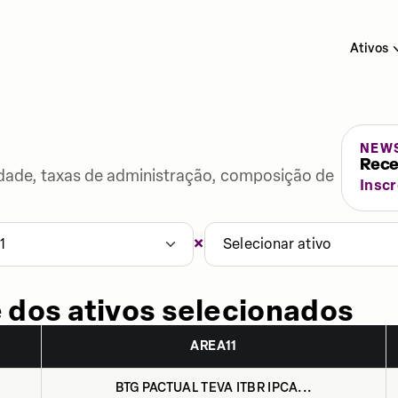
Ativos
NEW
Rece
lidade, taxas de administração, composição de
Insc
×
1
Selecionar ativo
 dos ativos selecionados
AREA11
BTG PACTUAL TEVA ITBR IPCA...