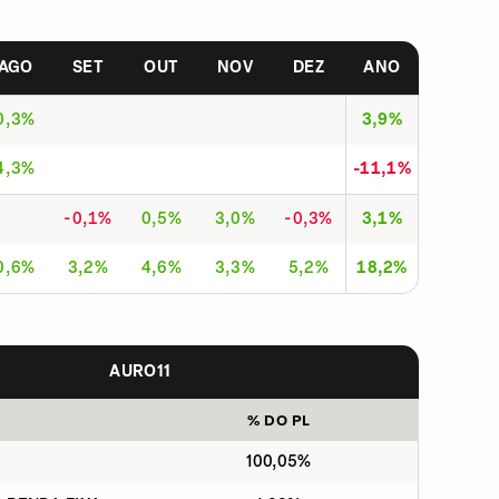
AGO
SET
OUT
NOV
DEZ
ANO
0,3%
3,9%
4,3%
-11,1%
-0,1%
0,5%
3,0%
-0,3%
3,1%
0,6%
3,2%
4,6%
3,3%
5,2%
18,2%
AURO11
% DO PL
100,05%