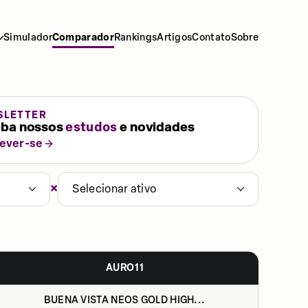
Simulador
Comparador
Rankings
Artigos
Contato
Sobre
SLETTER
ba nossos
estudos
e novidades
rever-se
×
Selecionar ativo
AURO11
BUENA VISTA NEOS GOLD HIGH...