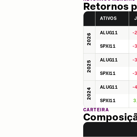
Retornos p
ATIVOS
ALUG11
-
2026
SPXI11
-
ALUG11
-
2025
SPXI11
-
ALUG11
-
2024
SPXI11
3
CARTEIRA
Composição