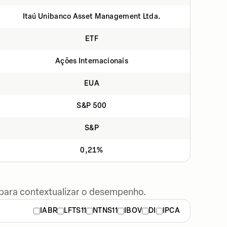
Itaú Unibanco Asset Management Ltda.
ETF
Ações Internacionais
EUA
S&P 500
S&P
0,21%
 para contextualizar o desempenho.
IABR
LFTS11
NTNS11
IBOV
DI
IPCA