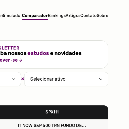
Simulador
Comparador
Rankings
Artigos
Contato
Sobre
SLETTER
ba nossos
estudos
e novidades
rever-se
×
Selecionar ativo
SPXI11
IT NOW S&P 500 TRN FUNDO DE...