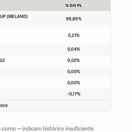
% DO PL
P (IRELAND)
99,89%
0,21%
0,04%
32
0,02%
0,00%
0,00%
-0,17%
2026
 como — indicam histórico insuficiente.