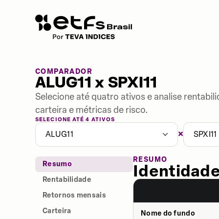
COMPARADOR
ALUG11 x SPXI11
Selecione até quatro ativos e analise rentabi
carteira e métricas de risco.
SELECIONE ATÉ 4 ATIVOS
×
ALUG11
SPXI11
RESUMO
Resumo
Identidade
Rentabilidade
Retornos mensais
Carteira
Nome do fundo