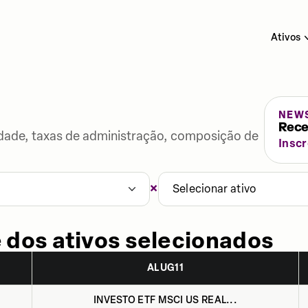
Ativos
NEW
Rece
lidade, taxas de administração, composição de
Insc
×
Selecionar ativo
 dos ativos selecionados
ALUG11
INVESTO ETF MSCI US REAL...