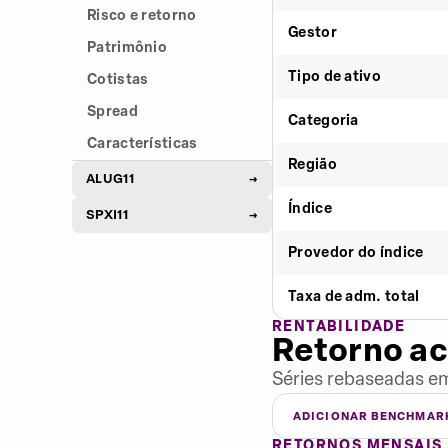
Risco e retorno
Gestor
Patrimônio
Tipo de ativo
Cotistas
Spread
Categoria
Características
Região
ALUG11
→
Índice
SPXI11
→
Provedor do índice
Taxa de adm. total
RENTABILIDADE
Retorno a
Séries rebaseadas em
ADICIONAR BENCHMAR
RETORNOS MENSAIS