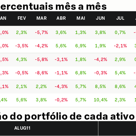
ercentuais mês a mês
JAN
FEV
MAR
ABR
MAI
JUN
JUL
2,0%
2,3%
-5,7%
3,6%
1,3%
3,8%
0,7%
3,0%
-3,5%
-4,2%
5,6%
6,9%
1,9%
-2,1%
3,5%
4,3%
-5,8%
-3,1%
1,8%
-4,2%
2,9%
3,3%
-0,5%
-8,6%
-1,1%
6,8%
-0,3%
5,4%
4,1%
2,1%
2,2%
-4,3%
5,7%
8,5%
8,6%
,4%
5,6%
3,8%
-0,2%
5,7%
10,4%
2,3%
 do portfólio de cada ativo
ALUG11