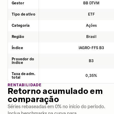
Gestor
BB DTVM
Tipo de ativo
ETF
Categoria
Ações
Região
Brasil
Índice
IAGRO-FFS B3
Provedor do
B3
índice
Taxa de adm.
0,35%
total
RENTABILIDADE
Retorno acumulado em
comparação
Séries rebaseadas em 0% no início do período.
Inclua benchmarks na curva para