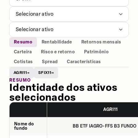
Selecionar ativo
Selecionar ativo
Resumo
Rentabilidade
Retornos mensais
Carteira
Risco e retorno
Patrimônio
Cotistas
Spread
Características
AGRI11
SFIX11
→
→
RESUMO
Identidade dos ativos
selecionados
AGRI11
Nome do
BB ETF IAGRO-FFS B3 FUNDO 
fundo