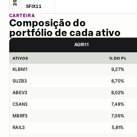
SFIX11
CARTEIRA
Composição do
portfólio de cada ativo
AGRI11
ATIVOS
% DO PL
KLBN11
9,27%
SUZB3
8,70%
ABEV3
8,02%
CSAN3
7,48%
MBRF3
7,06%
RAIL3
5,81%