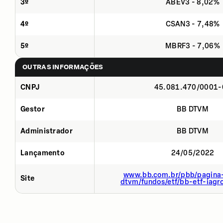
3º
ABEV3 - 8,02%
4º
CSAN3 - 7,48%
5º
MBRF3 - 7,06%
OUTRAS INFORMAÇÕES
CNPJ
45.081.470/0001-
Gestor
BB DTVM
Administrador
BB DTVM
Lançamento
24/05/2022
www.bb.com.br/pbb/pagina-
Site
dtvm/fundos/etf/bb-etf-iagr