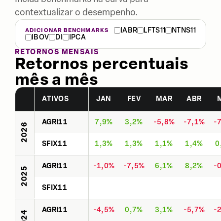
contextualizar o desempenho.
IABR
LFTS11
NTNS11
ADICIONAR BENCHMARKS
IBOV
DI
IPCA
RETORNOS MENSAIS
Retornos percentuais
mês a mês
ATIVOS
JAN
FEV
MAR
ABR
AGRI11
7,9%
3,2%
-5,8%
-7,1%
-
2026
SFIX11
1,3%
1,3%
1,1%
1,4%
0
AGRI11
-1,0%
-7,5%
6,1%
8,2%
-
2025
SFIX11
AGRI11
-4,5%
0,7%
3,1%
-5,7%
-
2024