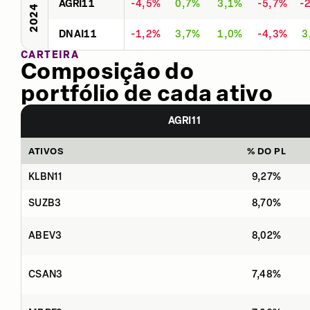
AGRI11
-4,5%
0,7%
3,1%
-5,7%
-
2024
DNAI11
-1,2%
3,7%
1,0%
-4,3%
3
CARTEIRA
Composição do
portfólio de cada ativo
AGRI11
ATIVOS
% DO PL
KLBN11
9,27%
SUZB3
8,70%
ABEV3
8,02%
CSAN3
7,48%