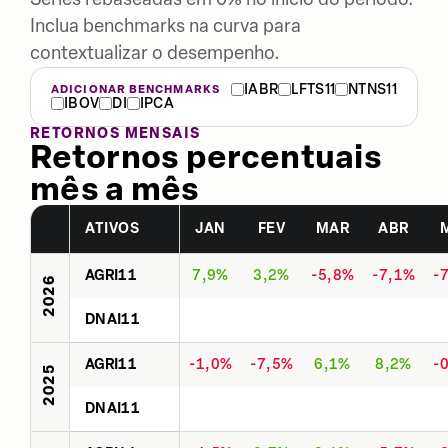
Inclua benchmarks na curva para
contextualizar o desempenho.
IABR
LFTS11
NTNS11
ADICIONAR BENCHMARKS
IBOV
DI
IPCA
RETORNOS MENSAIS
Retornos percentuais
mês a mês
ATIVOS
JAN
FEV
MAR
ABR
AGRI11
7,9%
3,2%
-5,8%
-7,1%
-
2026
DNAI11
AGRI11
-1,0%
-7,5%
6,1%
8,2%
-
2025
DNAI11