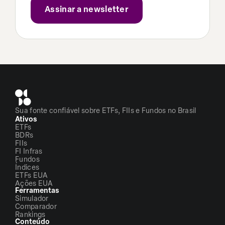
Sua fonte confiável sobre ETFs, FIIs e Fundos no Brasil
Ativos
ETFs
BDRs
FIIs
FI Infras
Fundos
Índices
ETFs EUA
Ações EUA
Ferramentas
Simulador
Comparador
Rankings
Conteúdo