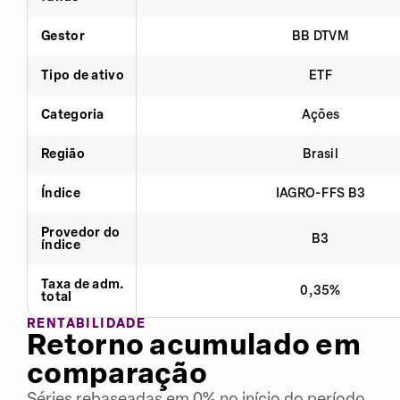
Gestor
BB DTVM
Tipo de ativo
ETF
Categoria
Ações
Região
Brasil
Índice
IAGRO-FFS B3
Provedor do
B3
índice
Taxa de adm.
0,35%
total
RENTABILIDADE
Retorno acumulado em
comparação
Séries rebaseadas em 0% no início do período.