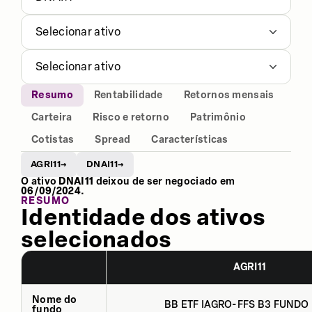
Selecionar ativo
Selecionar ativo
Resumo
Rentabilidade
Retornos mensais
Carteira
Risco e retorno
Patrimônio
Cotistas
Spread
Características
AGRI11
DNAI11
→
→
O ativo
DNAI11
deixou de ser negociado em
06/09/2024
.
RESUMO
Identidade dos ativos
selecionados
AGRI11
Nome do
BB ETF IAGRO-FFS B3 FUNDO 
fundo