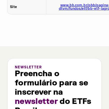
www.bb.com.br/pbb/pagina-
Site
dtvm/fundos/etf/bb-etf-iagr
NEWSLETTER
Preencha o
formulário para se
inscrever na
newsletter
do ETFs