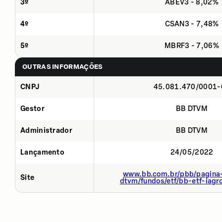
3º
ABEV3 - 8,02%
4º
CSAN3 - 7,48%
5º
MBRF3 - 7,06%
OUTRAS INFORMAÇÕES
CNPJ
45.081.470/0001-
Gestor
BB DTVM
Administrador
BB DTVM
Lançamento
24/05/2022
www.bb.com.br/pbb/pagina-
Site
dtvm/fundos/etf/bb-etf-iagr