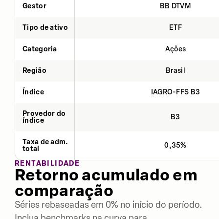
Gestor
BB DTVM
Tipo de ativo
ETF
Categoria
Ações
Região
Brasil
Índice
IAGRO-FFS B3
Provedor do
B3
índice
Taxa de adm.
0,35%
total
RENTABILIDADE
Retorno acumulado em
comparação
Séries rebaseadas em 0% no início do período.
Inclua benchmarks na curva para