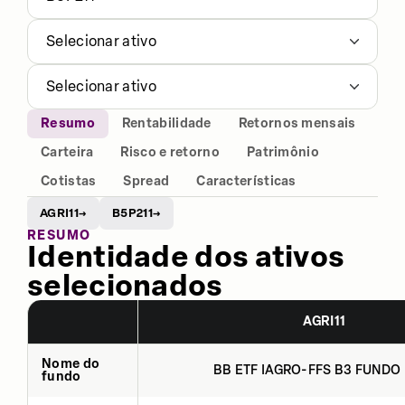
Selecionar ativo
Selecionar ativo
Resumo
Rentabilidade
Retornos mensais
Carteira
Risco e retorno
Patrimônio
Cotistas
Spread
Características
AGRI11
B5P211
→
→
RESUMO
Identidade dos ativos
selecionados
AGRI11
Nome do
BB ETF IAGRO-FFS B3 FUNDO 
fundo