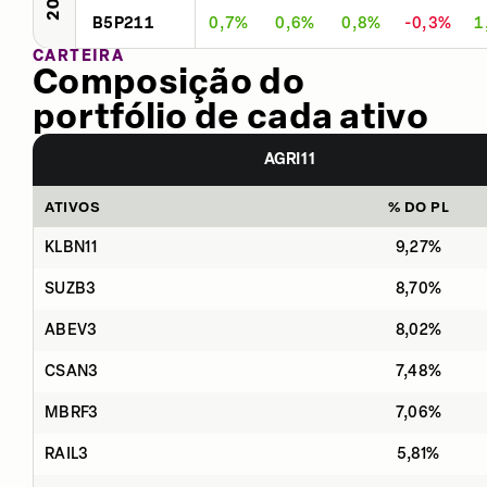
B5P211
0,7%
0,6%
0,8%
-0,3%
1
CARTEIRA
Composição do
portfólio de cada ativo
AGRI11
ATIVOS
% DO PL
KLBN11
9,27%
SUZB3
8,70%
ABEV3
8,02%
CSAN3
7,48%
MBRF3
7,06%
RAIL3
5,81%