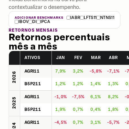
contextualizar o desempenho.
IABR
LFTS11
NTNS11
ADICIONAR BENCHMARKS
IBOV
DI
IPCA
RETORNOS MENSAIS
Retornos percentuais
mês a mês
ATIVOS
JAN
FEV
MAR
ABR
AGRI11
7,9%
3,2%
-5,8%
-7,1%
-
2026
B5P211
1,2%
1,2%
1,4%
1,3%
0
AGRI11
-1,0%
-7,5%
6,1%
8,2%
-
2025
B5P211
1,9%
0,7%
0,4%
1,8%
0
AGRI11
-4,5%
0,7%
3,1%
-5,7%
-
2024