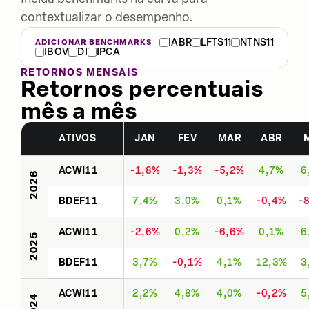
contextualizar o desempenho.
IABR
LFTS11
NTNS11
ADICIONAR BENCHMARKS
IBOV
DI
IPCA
RETORNOS MENSAIS
Retornos percentuais
mês a mês
ATIVOS
JAN
FEV
MAR
ABR
ACWI11
-1,8%
-1,3%
-5,2%
4,7%
6
2026
BDEF11
7,4%
3,0%
0,1%
-0,4%
-
ACWI11
-2,6%
0,2%
-6,6%
0,1%
6
2025
BDEF11
3,7%
-0,1%
4,1%
12,3%
3
ACWI11
2,2%
4,8%
4,0%
-0,2%
5
2024