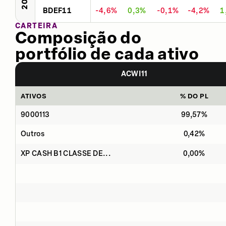
BDEF11
-4,6%
0,3%
-0,1%
-4,2%
1
CARTEIRA
Composição do
portfólio de cada ativo
ACWI11
ATIVOS
% DO PL
9000113
99,57%
Outros
0,42%
XP CASH B1 CLASSE DE...
0,00%