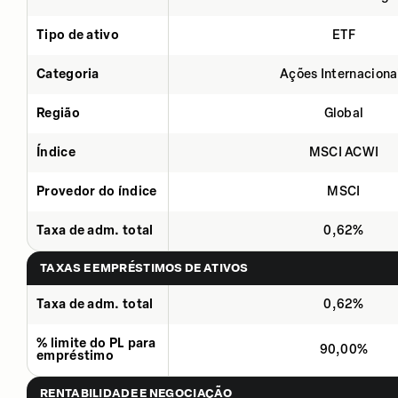
Tipo de ativo
ETF
Categoria
Ações Internaciona
Região
Global
Índice
MSCI ACWI
Provedor do índice
MSCI
Taxa de adm. total
0,62%
TAXAS E EMPRÉSTIMOS DE ATIVOS
Taxa de adm. total
0,62%
% limite do PL para
90,00%
empréstimo
RENTABILIDADE E NEGOCIAÇÃO