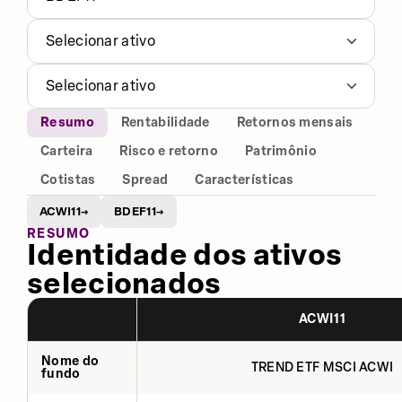
Selecionar ativo
Selecionar ativo
Resumo
Rentabilidade
Retornos mensais
Carteira
Risco e retorno
Patrimônio
Cotistas
Spread
Características
ACWI11
BDEF11
→
→
RESUMO
Identidade dos ativos
selecionados
ACWI11
Nome do
TREND ETF MSCI ACWI
fundo