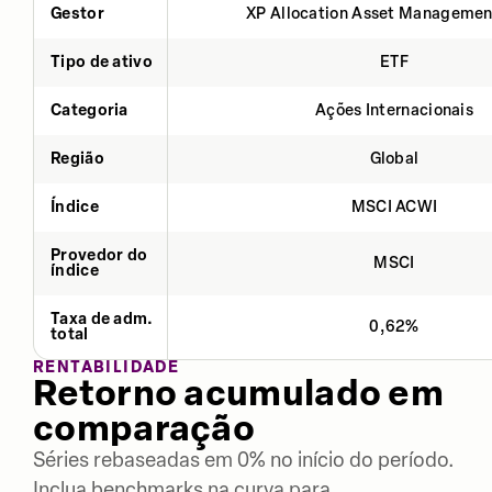
Gestor
XP Allocation Asset Managemen
Tipo de ativo
ETF
Categoria
Ações Internacionais
Região
Global
Índice
MSCI ACWI
Provedor do
MSCI
índice
Taxa de adm.
0,62%
total
RENTABILIDADE
Retorno acumulado em
comparação
Séries rebaseadas em 0% no início do período.
Inclua benchmarks na curva para