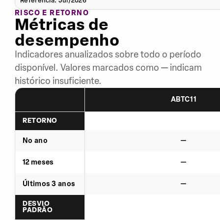
Referência: Jul/2026
RISCO E RETORNO
Métricas de
desempenho
Indicadores anualizados sobre todo o período
disponível. Valores marcados como — indicam
histórico insuficiente.
ABTC11
RETORNO
No ano
—
12 meses
—
Últimos 3 anos
—
DESVIO
PADRÃO