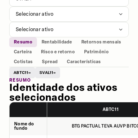
Selecionar ativo
Selecionar ativo
Resumo
Rentabilidade
Retornos mensais
Carteira
Risco e retorno
Patrimônio
Cotistas
Spread
Características
ABTC11
SVAL11
→
→
RESUMO
Identidade dos ativos
selecionados
ABTC11
Nome do
BTG PACTUAL TEVA AUVP BITCO
fundo