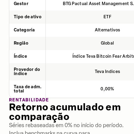
Gestor
BTG Pactual Asset Management S
Tipo de ativo
ETF
Categoria
Alternativos
Região
Global
Índice
Índice Teva Bitcoin Fear Arbi
Provedor do
Teva Indices
índice
Taxa de adm.
0,00%
total
RENTABILIDADE
Retorno acumulado em
comparação
Séries rebaseadas em 0% no início do período.
Inclua benchmarks na curva para