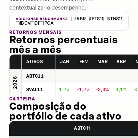
contextualizar o desempenho.
IABR
LFTS11
NTNS11
ADICIONAR BENCHMARKS
IBOV
DI
IPCA
RETORNOS MENSAIS
Retornos percentuais
mês a mês
ATIVOS
JAN
FEV
MAR
ABR
ABTC11
2026
SVAL11
1,7%
-1,7%
-2,4%
4,1%
3
CARTEIRA
Composição do
portfólio de cada ativo
ABTC11