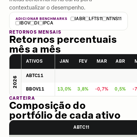
contextualizar o desempenho.
IABR
LFTS11
NTNS11
ADICIONAR BENCHMARKS
IBOV
DI
IPCA
RETORNOS MENSAIS
Retornos percentuais
mês a mês
ATIVOS
JAN
FEV
MAR
ABR
ABTC11
2026
BBOV11
13,0%
3,8%
-0,7%
0,5%
-
CARTEIRA
Composição do
portfólio de cada ativo
ABTC11