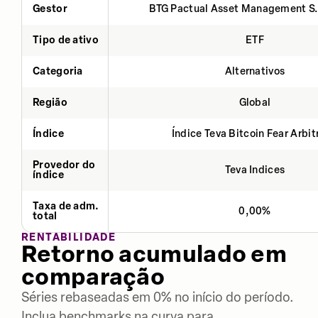
Gestor
BTG Pactual Asset Management S
Tipo de ativo
ETF
Categoria
Alternativos
Região
Global
Índice
Índice Teva Bitcoin Fear Arbi
Provedor do
Teva Indices
índice
Taxa de adm.
0,00%
total
RENTABILIDADE
Retorno acumulado em
comparação
Séries rebaseadas em 0% no início do período.
Inclua benchmarks na curva para