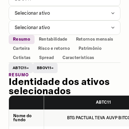
Selecionar ativo
Selecionar ativo
Resumo
Rentabilidade
Retornos mensais
Carteira
Risco e retorno
Patrimônio
Cotistas
Spread
Características
ABTC11
BBOV11
→
→
RESUMO
Identidade dos ativos
selecionados
ABTC11
Nome do
BTG PACTUAL TEVA AUVP BITCO
fundo