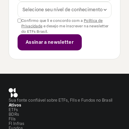
Selecione seu nível de conhecimento
Confirmo que li e concordo com a
Política de
Privacidade
e desejo me inscrever na newsletter
do ETFs Brasil.
Sua fonte confiável sobre ETFs, FIIs e Fundos no Brasil
Ativos
ETFs
BDRs
FIIs
FI Infras
Fundos