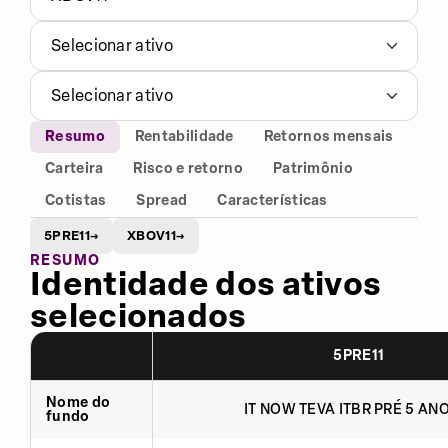
Selecionar ativo
Selecionar ativo
Resumo
Rentabilidade
Retornos mensais
Carteira
Risco e retorno
Patrimônio
Cotistas
Spread
Características
5PRE11
XBOV11
→
→
RESUMO
Identidade dos ativos
selecionados
5PRE11
Nome do
IT NOW TEVA ITBR PRÉ 5 ANO
fundo