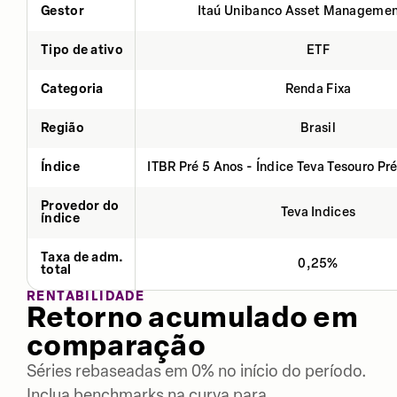
Gestor
Itaú Unibanco Asset Managemen
Tipo de ativo
ETF
Categoria
Renda Fixa
Região
Brasil
Índice
ITBR Pré 5 Anos - Índice Teva Tesouro Pr
Provedor do
Teva Indices
índice
Taxa de adm.
0,25%
total
RENTABILIDADE
Retorno acumulado em
comparação
Séries rebaseadas em 0% no início do período.
Inclua benchmarks na curva para