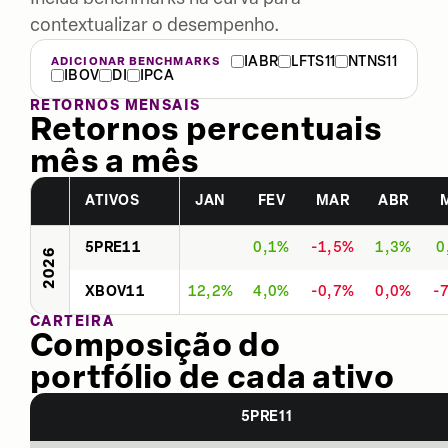
contextualizar o desempenho.
IABR
LFTS11
NTNS11
ADICIONAR BENCHMARKS
IBOV
DI
IPCA
RETORNOS MENSAIS
Retornos percentuais
mês a mês
ATIVOS
JAN
FEV
MAR
ABR
5PRE11
0,1%
-1,5%
1,3%
0
2026
XBOV11
12,2%
4,0%
-0,7%
0,0%
-
CARTEIRA
Composição do
portfólio de cada ativo
5PRE11