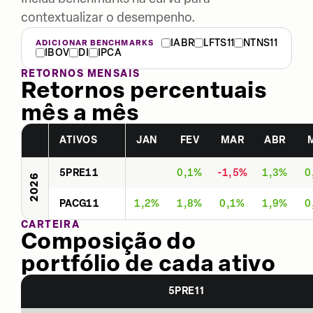
contextualizar o desempenho.
IABR
LFTS11
NTNS11
ADICIONAR BENCHMARKS
IBOV
DI
IPCA
RETORNOS MENSAIS
Retornos percentuais
mês a mês
ATIVOS
JAN
FEV
MAR
ABR
5PRE11
0,1%
-1,5%
1,3%
0
2026
PACG11
1,2%
1,8%
0,1%
1,9%
0
CARTEIRA
Composição do
portfólio de cada ativo
5PRE11