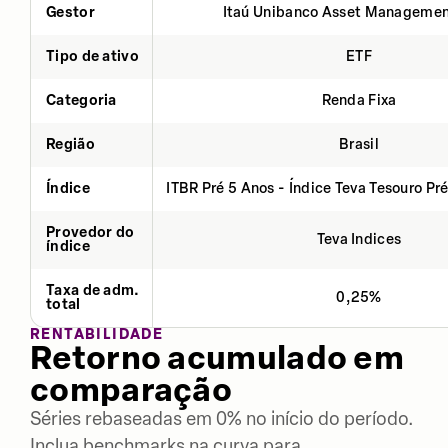
Gestor
Itaú Unibanco Asset Managemen
Tipo de ativo
ETF
Categoria
Renda Fixa
Região
Brasil
Índice
ITBR Pré 5 Anos - Índice Teva Tesouro Pr
Provedor do
Teva Indices
índice
Taxa de adm.
0,25%
total
RENTABILIDADE
Retorno acumulado em
comparação
Séries rebaseadas em 0% no início do período.
Inclua benchmarks na curva para