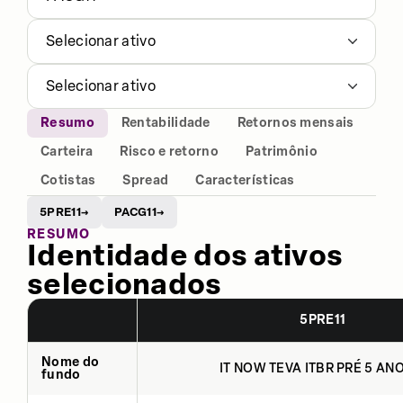
Selecionar ativo
Selecionar ativo
Resumo
Rentabilidade
Retornos mensais
Carteira
Risco e retorno
Patrimônio
Cotistas
Spread
Características
5PRE11
PACG11
→
→
RESUMO
Identidade dos ativos
selecionados
5PRE11
Nome do
IT NOW TEVA ITBR PRÉ 5 ANO
fundo