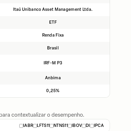
Itaú Unibanco Asset Management Ltda.
ETF
Renda Fixa
Brasil
IRF-M P3
Anbima
0,25%
 para contextualizar o desempenho.
IABR
LFTS11
NTNS11
IBOV
DI
IPCA