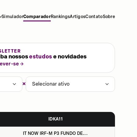
Simulador
Comparador
Rankings
Artigos
Contato
Sobre
SLETTER
ba nossos
estudos
e novidades
rever-se
×
Selecionar ativo
IDKA11
IT NOW IRF-M P3 FUNDO DE...