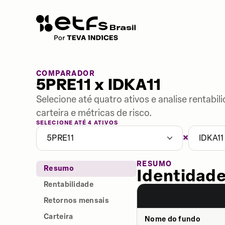
COMPARADOR
5PRE11 x IDKA11
Selecione até quatro ativos e analise rentabi
carteira e métricas de risco.
SELECIONE ATÉ 4 ATIVOS
×
5PRE11
IDKA11
RESUMO
Resumo
Identidade
Rentabilidade
Retornos mensais
Carteira
Nome do fundo