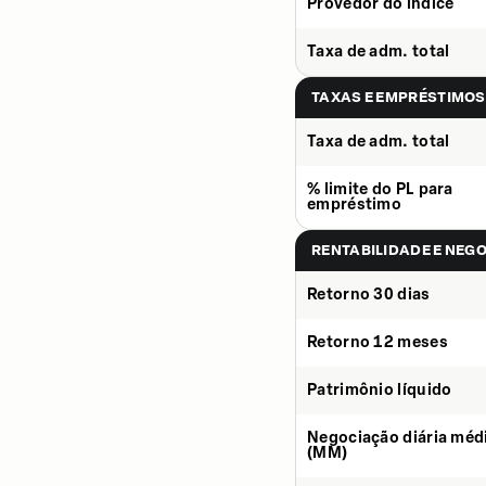
Provedor do índice
Taxa de adm. total
TAXAS E EMPRÉSTIMOS
Taxa de adm. total
% limite do PL para
empréstimo
RENTABILIDADE E NEG
Retorno 30 dias
Retorno 12 meses
Patrimônio líquido
Negociação diária méd
(MM)