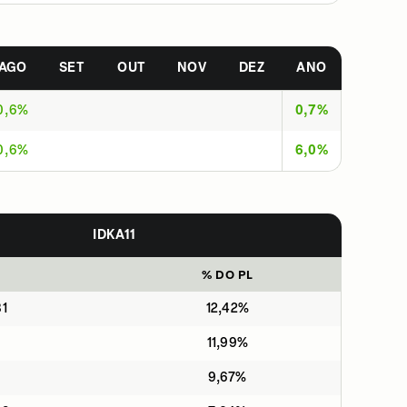
AGO
SET
OUT
NOV
DEZ
ANO
0,6%
0,7%
0,6%
6,0%
IDKA11
% DO PL
31
12,42%
11,99%
9,67%