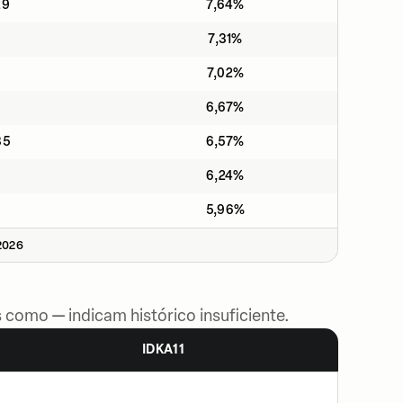
29
7,64%
7,31%
7,02%
6,67%
35
6,57%
6,24%
5,96%
2026
 como — indicam histórico insuficiente.
IDKA11