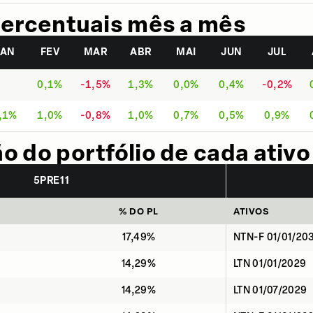
ercentuais mês a mês
JAN
FEV
MAR
ABR
MAI
JUN
JUL
0,1%
-1,5%
1,3%
0,0%
0,4%
-0,2%
,1%
1,0%
-0,8%
1,0%
0,7%
0,5%
0,9%
 do portfólio de cada ativo
5PRE11
% DO PL
ATIVOS
17,49%
NTN-F 01/01/20
14,29%
LTN 01/01/2029
14,29%
LTN 01/07/2029