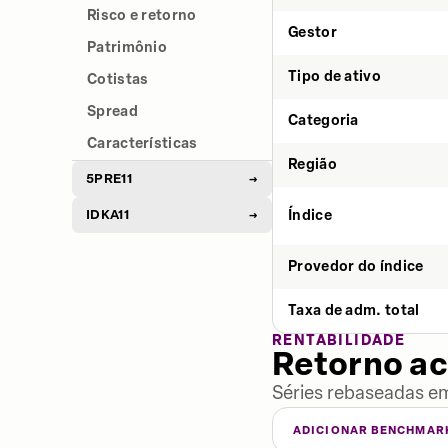
Risco e retorno
Gestor
Patrimônio
Tipo de ativo
Cotistas
Spread
Categoria
Características
Região
5PRE11
→
IDKA11
Índice
→
Provedor do índice
Taxa de adm. total
RENTABILIDADE
Retorno a
Séries rebaseadas em
ADICIONAR BENCHMAR