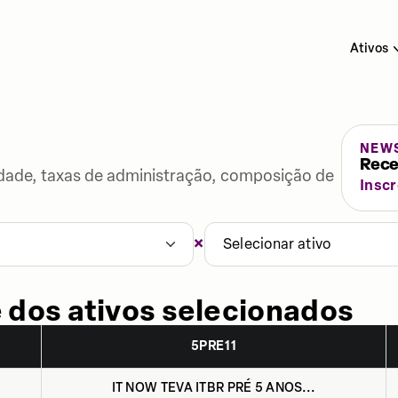
Ativos
NEW
Rece
lidade, taxas de administração, composição de
Insc
×
Selecionar ativo
 dos ativos selecionados
5PRE11
IT NOW TEVA ITBR PRÉ 5 ANOS...