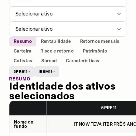
Selecionar ativo
Selecionar ativo
Resumo
Rentabilidade
Retornos mensais
Carteira
Risco e retorno
Patrimônio
Cotistas
Spread
Características
5PRE11
IB5M11
→
→
RESUMO
Identidade dos ativos
selecionados
5PRE11
Nome do
IT NOW TEVA ITBR PRÉ 5 ANO
fundo