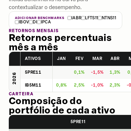
contextualizar o desempenho.
IABR
LFTS11
NTNS11
ADICIONAR BENCHMARKS
IBOV
DI
IPCA
RETORNOS MENSAIS
Retornos percentuais
mês a mês
ATIVOS
JAN
FEV
MAR
ABR
5PRE11
0,1%
-1,5%
1,3%
0
2026
IB5M11
0,8%
2,5%
-1,0%
2,3%
-
CARTEIRA
Composição do
portfólio de cada ativo
5PRE11