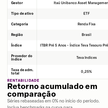
Gestor
Itaú Unibanco Asset Managemen
Tipo de ativo
ETF
Categoria
Renda Fixa
Região
Brasil
Índice
ITBR Pré 5 Anos - Índice Teva Tesouro Pr
Provedor do
Teva Indices
índice
Taxa de adm.
0,25%
total
RENTABILIDADE
Retorno acumulado em
comparação
Séries rebaseadas em 0% no início do período.
Inclua benchmarks na curva para