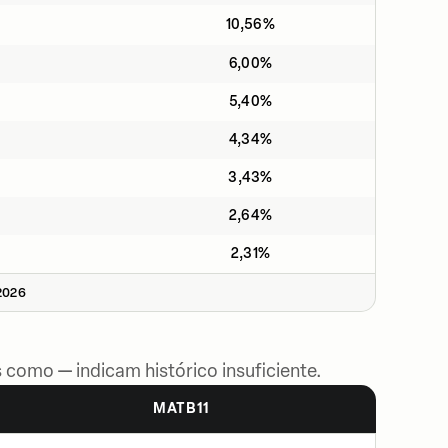
10,56%
6,00%
5,40%
4,34%
3,43%
2,64%
2,31%
2026
 como — indicam histórico insuficiente.
MATB11