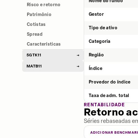
Nome do fundo
Risco e retorno
Gestor
Patrimônio
Cotistas
Tipo de ativo
Spread
Categoria
Características
Região
5GTK11
→
MATB11
→
Índice
Provedor do índice
Taxa de adm. total
RENTABILIDADE
Retorno a
Séries rebaseadas em
ADICIONAR BENCHMAR