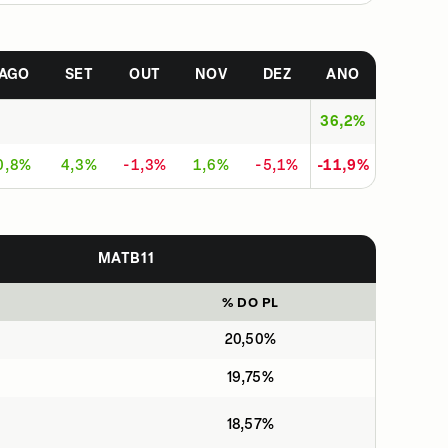
AGO
SET
OUT
NOV
DEZ
ANO
36,2%
0,8%
4,3%
-1,3%
1,6%
-5,1%
-11,9%
MATB11
% DO PL
20,50%
19,75%
18,57%