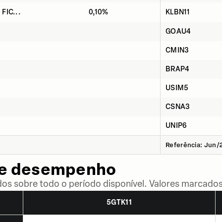
 FIC...
0,10%
KLBN11
GOAU4
CMIN3
BRAP4
USIM5
CSNA3
UNIP6
Referência: Jun/
de desempenho
dos sobre todo o período disponível. Valores marcados
5GTK11