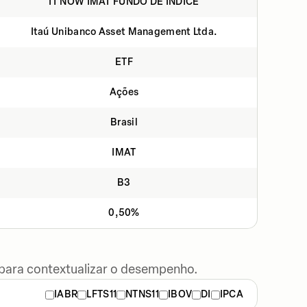
IT NOW IMAT FUNDO DE ÍNDICE
Itaú Unibanco Asset Management Ltda.
ETF
Ações
Brasil
IMAT
B3
0,50%
 para contextualizar o desempenho.
IABR
LFTS11
NTNS11
IBOV
DI
IPCA