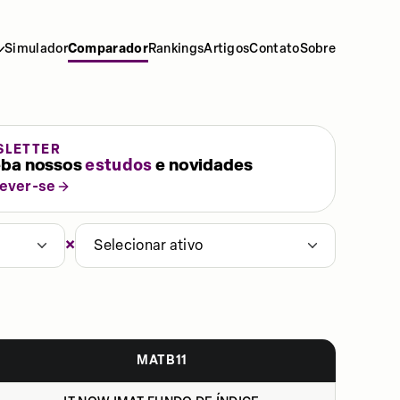
Simulador
Comparador
Rankings
Artigos
Contato
Sobre
SLETTER
ba nossos
estudos
e novidades
rever-se
×
Selecionar ativo
MATB11