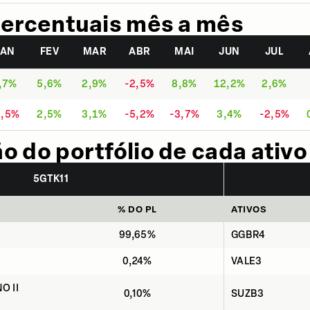
ercentuais mês a mês
JAN
FEV
MAR
ABR
MAI
JUN
JUL
,7%
5,6%
2,9%
-2,5%
8,8%
12,2%
2,6%
9,5%
2,5%
3,1%
-5,2%
-3,7%
3,4%
-2,5%
 do portfólio de cada ativo
5GTK11
% DO PL
ATIVOS
99,65%
GGBR4
0,24%
VALE3
O II
0,10%
SUZB3