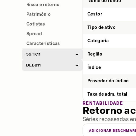
Nome do fundo
Risco e retorno
Gestor
Patrimônio
Cotistas
Tipo de ativo
Spread
Categoria
Características
Região
5GTK11
→
DEBB11
→
Índice
Provedor do índice
Taxa de adm. total
RENTABILIDADE
Retorno a
Séries rebaseadas em
ADICIONAR BENCHMAR