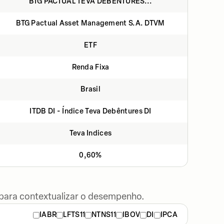
BTG PACTUAL TEVA DEBÊNTURES...
BTG Pactual Asset Management S.A. DTVM
ETF
Renda Fixa
Brasil
ITDB DI - Índice Teva Debêntures DI
Teva Indices
0,60%
 para contextualizar o desempenho.
IABR
LFTS11
NTNS11
IBOV
DI
IPCA