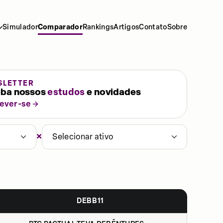
Simulador
Comparador
Rankings
Artigos
Contato
Sobre
SLETTER
ba nossos
estudos
e novidades
rever-se
×
Selecionar ativo
DEBB11