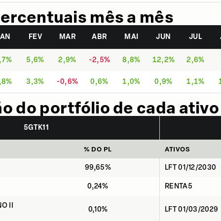
ercentuais mês a mês
JAN
FEV
MAR
ABR
MAI
JUN
JUL
,7%
5,6%
2,9%
-2,5%
8,8%
12,2%
2,6%
,8%
3,3%
-0,6%
0,6%
1,0%
0,9%
1,1%
 do portfólio de cada ativo
5GTK11
% DO PL
ATIVOS
99,65%
LFT 01/12/2030
0,24%
RENTA5
O II
0,10%
LFT 01/03/2029