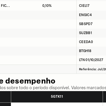
 FIC...
0,10%
CIEL17
ENGIC4
SBSPD7
SUZBB1
CEEDA0
BTGH18
LTN 01/10/2027
Referência: Jul/
de desempenho
dos sobre todo o período disponível. Valores marcados
5GTK11