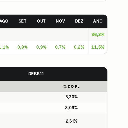
AGO
SET
OUT
NOV
DEZ
ANO
36,2%
1,1%
0,9%
0,9%
0,7%
0,2%
11,5%
DEBB11
% DO PL
5,30%
3,09%
2,61%