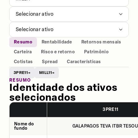
Selecionar ativo
Selecionar ativo
Resumo
Rentabilidade
Retornos mensais
Carteira
Risco e retorno
Patrimônio
Cotistas
Spread
Características
3PRE11
MILL11
→
→
RESUMO
Identidade dos ativos
selecionados
3PRE11
Nome do
GALAPAGOS TEVA ITBR TESOU
fundo