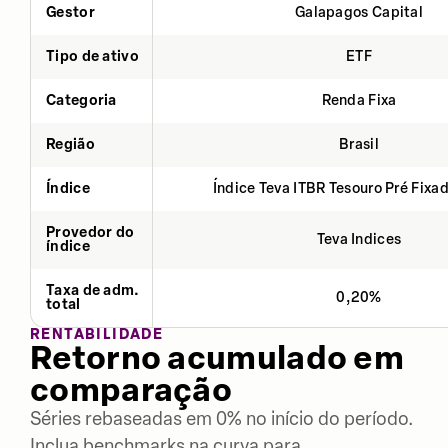
Gestor
Galapagos Capital
Tipo de ativo
ETF
Categoria
Renda Fixa
Região
Brasil
Índice
Índice Teva ITBR Tesouro Pré Fixa
Provedor do
Teva Indices
índice
Taxa de adm.
0,20%
total
RENTABILIDADE
Retorno acumulado em
comparação
Séries rebaseadas em 0% no início do período.
Inclua benchmarks na curva para