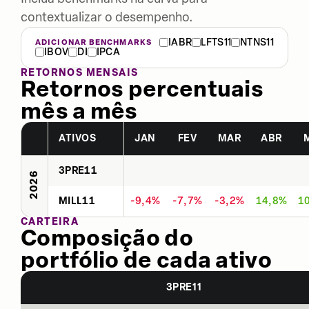
contextualizar o desempenho.
IABR
LFTS11
NTNS11
ADICIONAR BENCHMARKS
IBOV
DI
IPCA
RETORNOS MENSAIS
Retornos percentuais
mês a mês
ATIVOS
JAN
FEV
MAR
ABR
3PRE11
2026
MILL11
-9,4%
-7,7%
-3,2%
14,8%
1
CARTEIRA
Composição do
portfólio de cada ativo
3PRE11