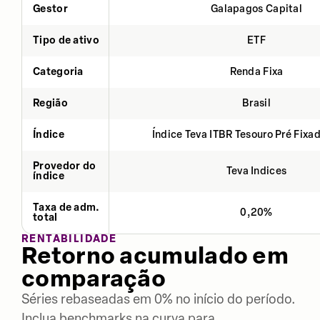
Gestor
Galapagos Capital
Tipo de ativo
ETF
Categoria
Renda Fixa
Região
Brasil
Índice
Índice Teva ITBR Tesouro Pré Fixa
Provedor do
Teva Indices
índice
Taxa de adm.
0,20%
total
RENTABILIDADE
Retorno acumulado em
comparação
Séries rebaseadas em 0% no início do período.
Inclua benchmarks na curva para