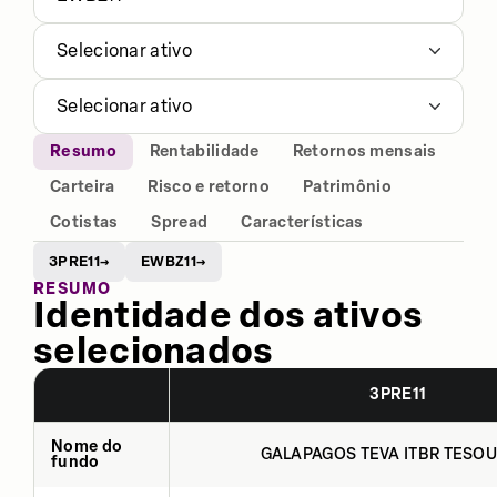
Selecionar ativo
Selecionar ativo
Resumo
Rentabilidade
Retornos mensais
Carteira
Risco e retorno
Patrimônio
Cotistas
Spread
Características
3PRE11
EWBZ11
→
→
RESUMO
Identidade dos ativos
selecionados
3PRE11
Nome do
GALAPAGOS TEVA ITBR TESOU
fundo