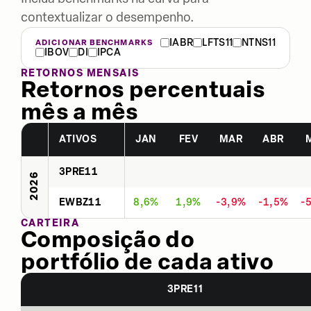
contextualizar o desempenho.
IABR
LFTS11
NTNS11
ADICIONAR BENCHMARKS
IBOV
DI
IPCA
RETORNOS MENSAIS
Retornos percentuais
mês a mês
ATIVOS
JAN
FEV
MAR
ABR
3PRE11
2026
EWBZ11
8,6%
1,9%
-3,9%
-1,5%
-
CARTEIRA
Composição do
portfólio de cada ativo
3PRE11