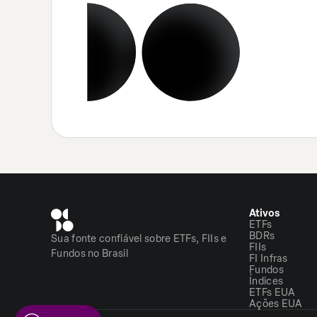
Ativos
ETFs
BDRs
Sua fonte confiável sobre ETFs, FIIs e
FIIs
Fundos no Brasil
FI Infras
Fundos
Índices
ETFs EUA
Ações EUA