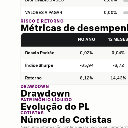
DISPONIBILIDADES
0,00
%
VALORES A PAGAR
0,00
%
RISCO E RETORNO
Métricas de desempen
NO ANO
12 MESE
Desvio Padrão
0,02%
0,04%
Índice Sharpe
-65,94
-6,72
Retorno
8,12%
14,43%
DRAWDOWN
Drawdown
PATRIMÔNIO LÍQUIDO
Evolução do PL
COTISTAS
Número de Cotistas
Nenhuma informação contida nesta página se caracter