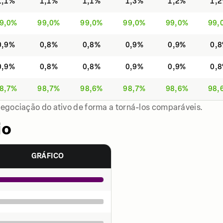
1,1%
1,1%
1,1%
1,3%
1,2%
1,
9,0%
99,0%
99,0%
99,0%
99,0%
99,
0,9%
0,8%
0,8%
0,9%
0,9%
0,
0,9%
0,8%
0,8%
0,9%
0,9%
0,
8,7%
98,7%
98,6%
98,7%
98,6%
98,
negociação do ativo de forma a torná-los comparáveis.
io
GRÁFICO