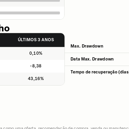
ho
S
ÚLTIMOS 3 ANOS
Max. Drawdown
0,10%
Data Max. Drawdown
-8,38
Tempo de recuperação (dias
43,16%
iza como uma oferta, recomendação de compra, venda ou manutenç