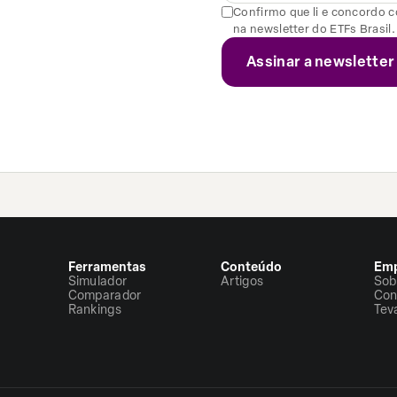
Confirmo que li e concordo 
na newsletter do ETFs Brasil.
Ferramentas
Conteúdo
Emp
Simulador
Artigos
Sob
Comparador
Con
Rankings
Tev