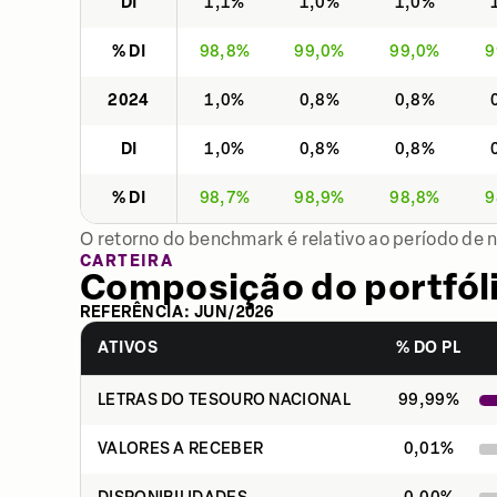
DI
1,1%
1,0%
1,0%
% DI
98,8%
99,0%
99,0%
9
2024
1,0%
0,8%
0,8%
DI
1,0%
0,8%
0,8%
% DI
98,7%
98,9%
98,8%
9
O retorno do benchmark é relativo ao período de 
CARTEIRA
Composição do portfól
REFERÊNCIA:
JUN
/
2026
ATIVOS
% DO PL
LETRAS DO TESOURO NACIONAL
99,99
%
VALORES A RECEBER
0,01
%