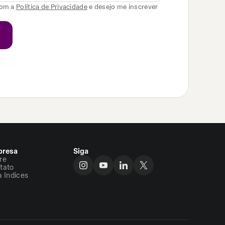
com a
Política de Privacidade
e desejo me inscrever
resa
Siga
re
tato
a Indices