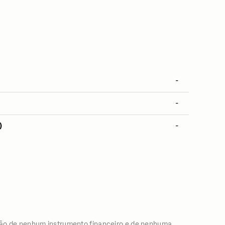
-
-
)
-
ão de nenhum instrumento financeiro e de nenhuma