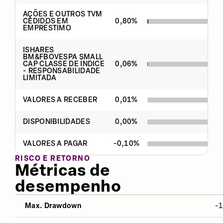
AÇÕES E OUTROS TVM
CEDIDOS EM
0,80
%
EMPRÉSTIMO
ISHARES
BM&FBOVESPA SMALL
CAP CLASSE DE ÍNDICE
0,06
%
- RESPONSABILIDADE
LIMITADA
VALORES A RECEBER
0,01
%
DISPONIBILIDADES
0,00
%
VALORES A PAGAR
-0,10
%
RISCO E RETORNO
Métricas de
desempenho
Max. Drawdown
-
NO ANO
12 MESES
ÚLTIMOS 