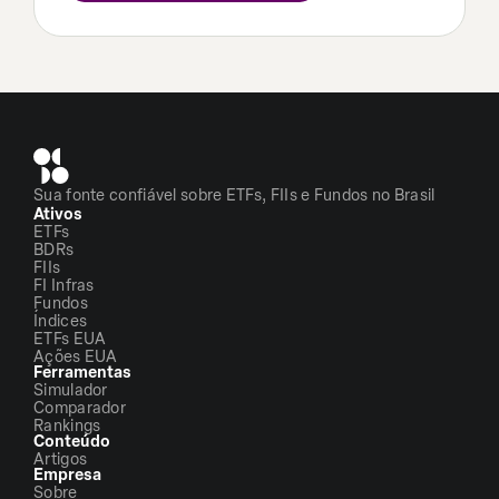
Sua fonte confiável sobre ETFs, FIIs e Fundos no Brasil
Ativos
ETFs
BDRs
FIIs
FI Infras
Fundos
Índices
ETFs EUA
Ações EUA
Ferramentas
Simulador
Comparador
Rankings
Conteúdo
Artigos
Empresa
Sobre