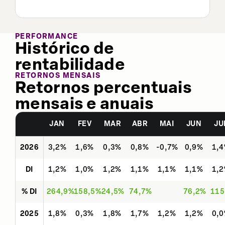
PERFORMANCE
Histórico de
rentabilidade
RETORNOS MENSAIS
Retornos percentuais
mensais e anuais
JAN
FEV
MAR
ABR
MAI
JUN
JU
2026
3,2%
1,6%
0,3%
0,8%
-0,7%
0,9%
1,
DI
1,2%
1,0%
1,2%
1,1%
1,1%
1,1%
1,
% DI
264,9%
158,5%
24,5%
74,7%
76,2%
115
2025
1,8%
0,3%
1,8%
1,7%
1,2%
1,2%
0,