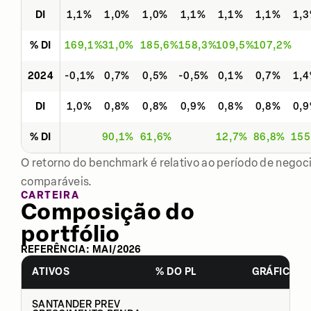
DI
1,1%
1,0%
1,0%
1,1%
1,1%
1,1%
1,
% DI
169,1%
31,0%
185,6%
158,3%
109,5%
107,2%
2024
-0,1%
0,7%
0,5%
-0,5%
0,1%
0,7%
1,
DI
1,0%
0,8%
0,8%
0,9%
0,8%
0,8%
0,
% DI
90,1%
61,6%
12,7%
86,8%
155
O retorno do benchmark é relativo ao período de negoci
comparáveis.
CARTEIRA
Composição do
portfólio
REFERÊNCIA:
MAI
/
2026
ATIVOS
% DO PL
GRÁFICO
SANTANDER PREV