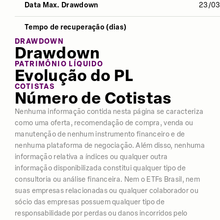
Data Max. Drawdown
23/0
Desvio Padrão
4,07%
3,68%
3,15
Tempo de recuperação (dias)
Índice Sharpe
-0,38
0,29
-0,4
DRAWDOWN
Drawdown
Retorno
7,51%
15,34%
38,9
PATRIMÔNIO LÍQUIDO
Evolução do PL
COTISTAS
Número de Cotistas
Nenhuma informação contida nesta página se caracteriza
como uma oferta, recomendação de compra, venda ou
manutenção de nenhum instrumento financeiro e de
nenhuma plataforma de negociação. Além disso, nenhuma
informação relativa a índices ou qualquer outra
informação disponibilizada constitui qualquer tipo de
consultoria ou análise financeira. Nem o ETFs Brasil, nem
suas empresas relacionadas ou qualquer colaborador ou
sócio das empresas possuem qualquer tipo de
responsabilidade por perdas ou danos incorridos pelo