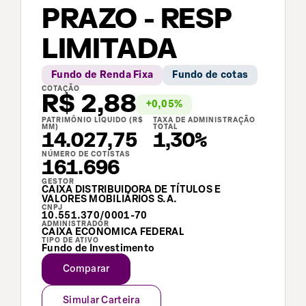
PRAZO - RESP
LIMITADA
Fundo de Renda Fixa
Fundo de cotas
COTAÇÃO
R$
2,88
+
0,05
%
PATRIMÔNIO LÍQUIDO (R$
TAXA DE ADMINISTRAÇÃO
MM)
TOTAL
14.027,75
1,30%
NÚMERO DE COTISTAS
161.696
GESTOR
CAIXA DISTRIBUIDORA DE TÍTULOS E
VALORES MOBILIÁRIOS S.A.
CNPJ
10.551.370/0001-70
ADMINISTRADOR
CAIXA ECONOMICA FEDERAL
TIPO DE ATIVO
Fundo de Investimento
Comparar
Simular Carteira