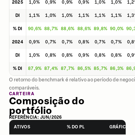
2025
1,0%
0,9%
0,9%
0,9%
1,0%
1,0%
1,
DI
1,1%
1,0%
1,0%
1,1%
1,1%
1,1%
1,
% DI
90,6%
88,7%
88,6%
88,6%
89,8%
90,0%
90,
2024
0,9%
0,7%
0,7%
0,8%
0,7%
0,7%
0,
DI
1,0%
0,8%
0,8%
0,9%
0,8%
0,8%
0,
% DI
87,9%
87,4%
87,7%
86,5%
85,7%
86,3%
86,
O retorno do benchmark é relativo ao período de negoci
comparáveis.
CARTEIRA
Composição do
portfólio
REFERÊNCIA:
JUN
/
2026
ATIVOS
% DO PL
GRÁFICO