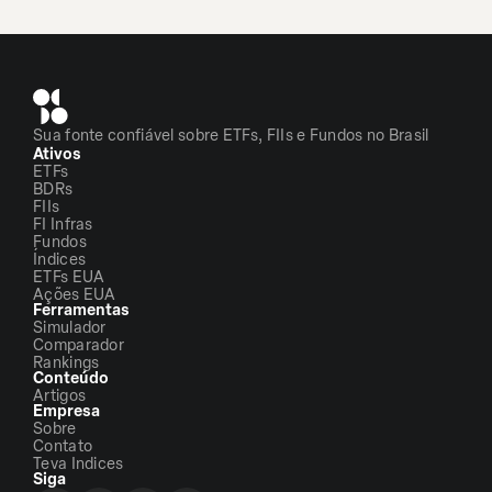
Sua fonte confiável sobre ETFs, FIIs e Fundos no Brasil
Ativos
ETFs
BDRs
FIIs
FI Infras
Fundos
Índices
ETFs EUA
Ações EUA
Ferramentas
Simulador
Comparador
Rankings
Conteúdo
Artigos
Empresa
Sobre
Contato
Teva Indices
Siga