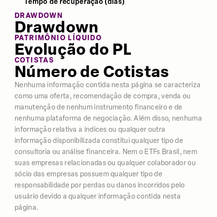
Tempo de recuperação (dias)
Índice Sharpe
-179,30
-57,13
-55,6
DRAWDOWN
Drawdown
Retorno
7,35%
13,03%
38,0
PATRIMÔNIO LÍQUIDO
Evolução do PL
COTISTAS
Número de Cotistas
Nenhuma informação contida nesta página se caracteriza
como uma oferta, recomendação de compra, venda ou
manutenção de nenhum instrumento financeiro e de
nenhuma plataforma de negociação. Além disso, nenhuma
informação relativa a índices ou qualquer outra
informação disponibilizada constitui qualquer tipo de
consultoria ou análise financeira. Nem o ETFs Brasil, nem
suas empresas relacionadas ou qualquer colaborador ou
sócio das empresas possuem qualquer tipo de
responsabilidade por perdas ou danos incorridos pelo
usuário devido a qualquer informação contida nesta
página.