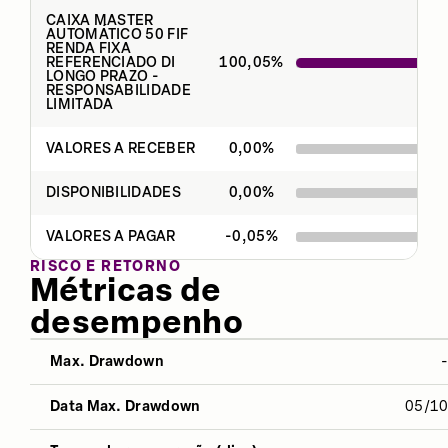
CAIXA MASTER
AUTOMÁTICO 50 FIF
RENDA FIXA
REFERENCIADO DI
100,05
%
LONGO PRAZO -
RESPONSABILIDADE
LIMITADA
VALORES A RECEBER
0,00
%
DISPONIBILIDADES
0,00
%
VALORES A PAGAR
-0,05
%
RISCO E RETORNO
Métricas de
desempenho
Max. Drawdown
NO ANO
12 MESES
ÚLTIMOS 
Data Max. Drawdown
05/1
Desvio Padrão
0,02%
0,04%
0,10