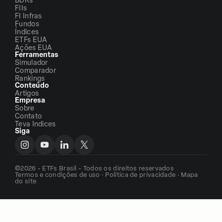
BDRs
FIIs
FI Infras
Fundos
Índices
ETFs EUA
Ações EUA
Ferramentas
Simulador
Comparador
Rankings
Conteúdo
Artigos
Empresa
Sobre
Contato
Teva Indices
Siga
©2026 - ETFs Brasil - Todos os direitos reservados
Termos e condições de uso
·
Política de privacidade
·
Mapa
do site