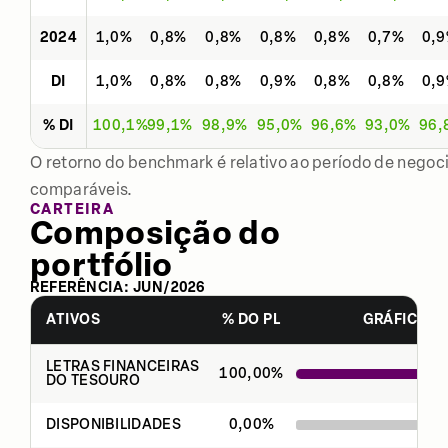
2024
1,0%
0,8%
0,8%
0,8%
0,8%
0,7%
0,
DI
1,0%
0,8%
0,8%
0,9%
0,8%
0,8%
0,
% DI
100,1%
99,1%
98,9%
95,0%
96,6%
93,0%
96,
O retorno do benchmark é relativo ao período de negoci
comparáveis.
CARTEIRA
Composição do
portfólio
REFERÊNCIA:
JUN
/
2026
ATIVOS
% DO PL
GRÁFICO
LETRAS FINANCEIRAS
100,00
%
DO TESOURO
DISPONIBILIDADES
0,00
%