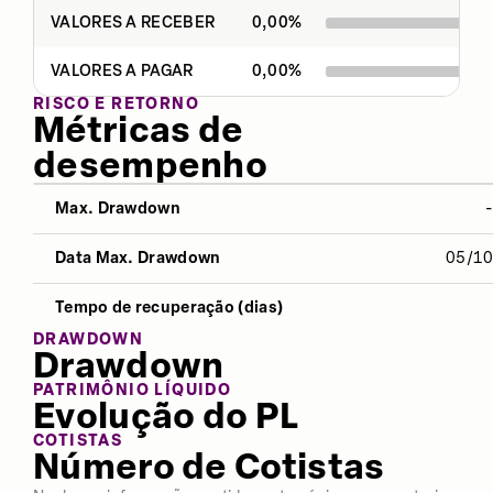
VALORES A RECEBER
0,00
%
VALORES A PAGAR
0,00
%
RISCO E RETORNO
Métricas de
desempenho
Max. Drawdown
NO ANO
12 MESES
ÚLTIMOS 
Data Max. Drawdown
05/1
Desvio Padrão
0,03%
0,06%
0,13
Tempo de recuperação (dias)
Índice Sharpe
4,77
1,29
-0,9
DRAWDOWN
Drawdown
Retorno
8,32%
14,75%
43,5
PATRIMÔNIO LÍQUIDO
Evolução do PL
COTISTAS
Número de Cotistas