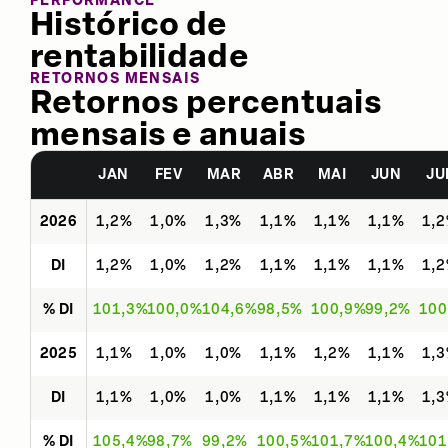
PERFORMANCE
Histórico de
rentabilidade
RETORNOS MENSAIS
Retornos percentuais
mensais e anuais
JAN
FEV
MAR
ABR
MAI
JUN
JU
2026
1,2%
1,0%
1,3%
1,1%
1,1%
1,1%
1,
DI
1,2%
1,0%
1,2%
1,1%
1,1%
1,1%
1,
% DI
101,3%
100,0%
104,6%
98,5%
100,9%
99,2%
100
2025
1,1%
1,0%
1,0%
1,1%
1,2%
1,1%
1,
DI
1,1%
1,0%
1,0%
1,1%
1,1%
1,1%
1,
% DI
105,4%
98,7%
99,2%
100,5%
101,7%
100,4%
101