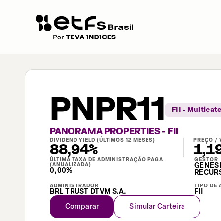
PNPR11
FII - Multicat
PANORAMA PROPERTIES - FII
DIVIDEND YIELD (ÚLTIMOS 12 MESES)
PREÇO / 
88,94%
1,1
ÚLTIMA TAXA DE ADMINISTRAÇÃO PAGA
GESTOR
(ANUALIZADA)
GENESI
0,00%
RECURS
ADMINISTRADOR
TIPO DE 
BRL TRUST DTVM S.A.
FII
Comparar
Simular Carteira