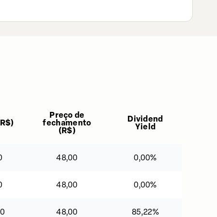
Preço de
Dividend
R$
)
fechamento
Yield
(
R$
)
0
48,00
0,00%
0
48,00
0,00%
90
48,00
85,22%