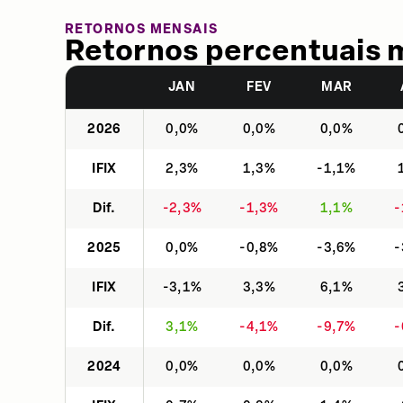
RETORNOS MENSAIS
Retornos percentuais 
JAN
FEV
MAR
2026
0,0%
0,0%
0,0%
IFIX
2,3%
1,3%
-1,1%
Dif.
-2,3%
-1,3%
1,1%
-
2025
0,0%
-0,8%
-3,6%
-
IFIX
-3,1%
3,3%
6,1%
Dif.
3,1%
-4,1%
-9,7%
-
2024
0,0%
0,0%
0,0%