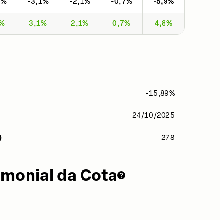
6%
-3,1%
-2,1%
-0,7%
-5,9%
5%
3,1%
2,1%
0,7%
4,8%
-15,89%
24/10/2025
)
278
imonial da Cota