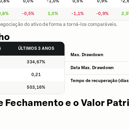
0,8%
0,0%
-1,0%
0,5%
0,9%
-2,
0,8%
-0,5%
1,0%
-1,1%
-0,9%
2,
negociação do ativo de forma a torná-los comparáveis.
ho
S
ÚLTIMOS 3 ANOS
Max. Drawdown
%
334,67%
Data Max. Drawdown
0,21
Tempo de recuperação (dias
%
503,16%
e Fechamento e o Valor Patr