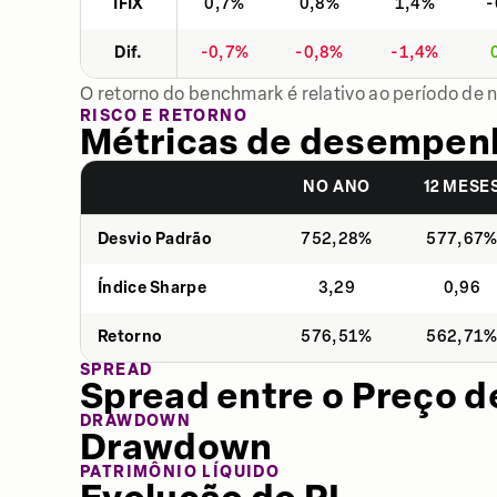
IFIX
0,7%
0,8%
1,4%
-
Dif.
-0,7%
-0,8%
-1,4%
O retorno do benchmark é relativo ao período de 
RISCO E RETORNO
Métricas de desempen
NO ANO
12 MESE
Desvio Padrão
752,28%
577,67
Índice Sharpe
3,29
0,96
Retorno
576,51%
562,71
SPREAD
Spread entre o Preço d
DRAWDOWN
Drawdown
PATRIMÔNIO LÍQUIDO