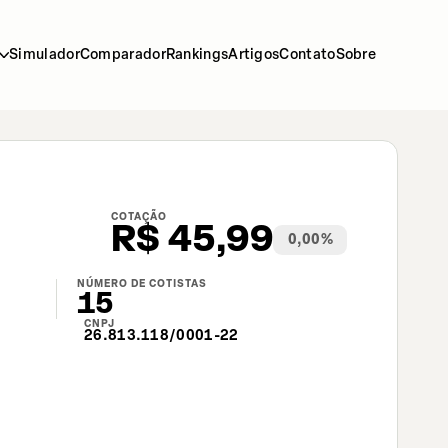
Simulador
Comparador
Rankings
Artigos
Contato
Sobre
COTAÇÃO
R$
45,99
0,00
%
NÚMERO DE COTISTAS
15
CNPJ
26.813.118/0001-22