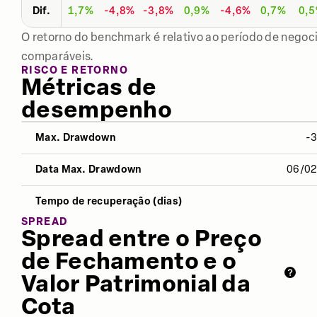
Dif.
1,7%
-4,8%
-3,8%
0,9%
-4,6%
0,7%
0,
O retorno do benchmark é relativo ao período de negoci
comparáveis.
RISCO E RETORNO
Métricas de
desempenho
Max. Drawdown
-
NO ANO
12 MESES
ÚLTIMOS 
Data Max. Drawdown
06/0
Desvio Padrão
14,48%
13,19%
15,8
Tempo de recuperação (dias)
Índice Sharpe
-0,94
-0,87
-1,2
SPREAD
Spread entre o Preço
Retorno
0,59%
3,67%
-19,5
de Fechamento e o
Valor Patrimonial da
Cota