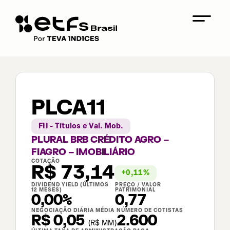
PLCA11
FII - Títulos e Val. Mob.
PLURAL BRB CRÉDITO AGRO –
FIAGRO – IMOBILIÁRIO
COTAÇÃO
R$
73,14
+
0,11
%
DIVIDEND YIELD (ÚLTIMOS
PREÇO / VALOR
12 MESES)
PATRIMONIAL
0,00%
0,77
NEGOCIAÇÃO DIÁRIA MÉDIA
NÚMERO DE COTISTAS
R$ 0,05
2.600
(
R$
MM)