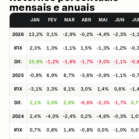
mensais e anuais
JAN
FEV
MAR
ABR
MAI
JUN
JU
2026
13,2%
0,1%
-2,9%
-0,2%
-4,4%
-2,3%
-1,
IFIX
2,3%
1,3%
-1,1%
1,5%
-1,3%
-1,2%
-0,
Dif.
10,9%
-1,2%
-1,8%
-1,7%
-3,0%
-1,1%
-0,
2025
-0,9%
6,9%
8,7%
-3,6%
-0,9%
-1,1%
-0,
IFIX
-3,1%
3,3%
6,1%
3,0%
1,4%
0,6%
-1,
Dif.
2,1%
3,5%
2,6%
-6,6%
-2,3%
-1,7%
0,
2024
2,4%
-4,0%
-2,4%
0,2%
-4,6%
-0,3%
1,
IFIX
0,7%
0,8%
1,4%
-0,8%
0,0%
-1,0%
0,