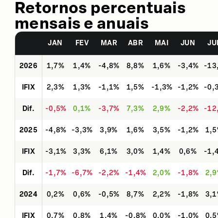
Retornos percentuais
mensais e anuais
JAN
FEV
MAR
ABR
MAI
JUN
JU
2026
1,7%
1,4%
-4,8%
8,8%
1,6%
-3,4%
-13
IFIX
2,3%
1,3%
-1,1%
1,5%
-1,3%
-1,2%
-0,
Dif.
-0,5%
0,1%
-3,7%
7,3%
2,9%
-2,2%
-12
2025
-4,8%
-3,3%
3,9%
1,6%
3,5%
-1,2%
1,
IFIX
-3,1%
3,3%
6,1%
3,0%
1,4%
0,6%
-1,
Dif.
-1,7%
-6,7%
-2,2%
-1,4%
2,0%
-1,8%
2,
2024
0,2%
0,6%
-0,5%
8,7%
2,2%
-1,8%
3,
IFIX
0,7%
0,8%
1,4%
-0,8%
0,0%
-1,0%
0,