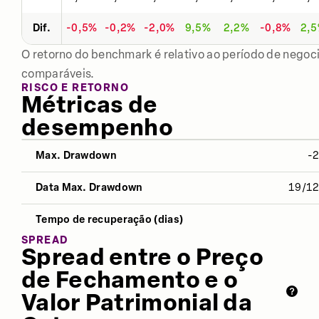
Dif.
-0,5%
-0,2%
-2,0%
9,5%
2,2%
-0,8%
2,
O retorno do benchmark é relativo ao período de negoci
comparáveis.
RISCO E RETORNO
Métricas de
desempenho
Max. Drawdown
-
NO ANO
12 MESES
ÚLTIMOS 
Data Max. Drawdown
19/1
Desvio Padrão
17,16%
14,74%
14,1
Tempo de recuperação (dias)
Índice Sharpe
-1,73
-1,21
-0,8
SPREAD
Spread entre o Preço
Retorno
-9,26%
-2,72%
3,07
de Fechamento e o
Valor Patrimonial da