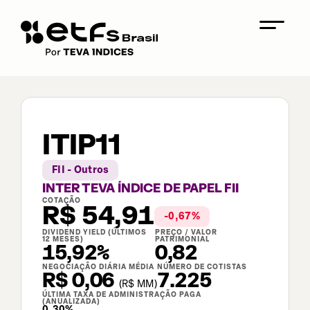
ITIP11
FII - Outros
INTER TEVA ÍNDICE DE PAPEL FII
COTAÇÃO
R$
54,91
-0,67
%
DIVIDEND YIELD (ÚLTIMOS
PREÇO / VALOR
12 MESES)
PATRIMONIAL
15,92%
0,82
NEGOCIAÇÃO DIÁRIA MÉDIA
NÚMERO DE COTISTAS
R$ 0,06
7.225
(
R$
MM)
ÚLTIMA TAXA DE ADMINISTRAÇÃO PAGA
(ANUALIZADA)
0,30%