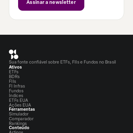
Sua fonte confiável sobre ETFs, FIIs e Fundos no Brasil
Ativos
ETFs
BDRs
FIIs
FI Infras
Fundos
Índices
ETFs EUA
Ações EUA
Ferramentas
Simulador
Comparador
Rankings
Conteúdo
Artigos