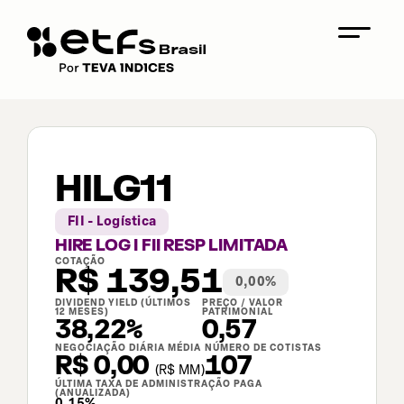
HILG11
FII - Logística
HIRE LOG I FII RESP LIMITADA
COTAÇÃO
R$
139,51
0,00
%
DIVIDEND YIELD (ÚLTIMOS
PREÇO / VALOR
12 MESES)
PATRIMONIAL
38,22%
0,57
NEGOCIAÇÃO DIÁRIA MÉDIA
NÚMERO DE COTISTAS
R$ 0,00
107
(
R$
MM)
ÚLTIMA TAXA DE ADMINISTRAÇÃO PAGA
(ANUALIZADA)
0,15%