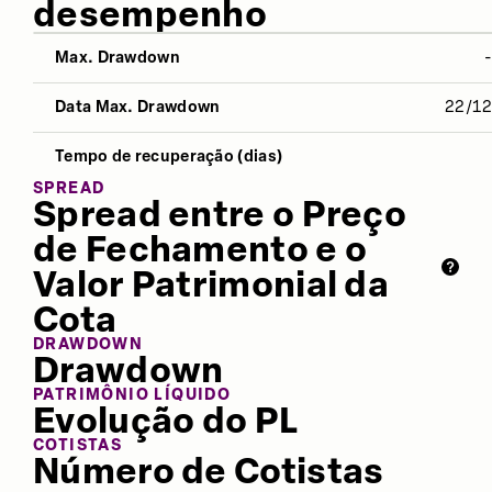
desempenho
Max. Drawdown
NO ANO
12 MESES
ÚLTIMOS 
Data Max. Drawdown
22/1
Desvio Padrão
-
0,16%
-
Tempo de recuperação (dias)
Índice Sharpe
-1.274,48
-93,50
-
SPREAD
Spread entre o Preço
Retorno
-
-0,16%
-
de Fechamento e o
Valor Patrimonial da
Cota
DRAWDOWN
Drawdown
PATRIMÔNIO LÍQUIDO
Evolução do PL
COTISTAS
Número de Cotistas