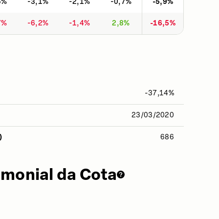
6%
-3,1%
-2,1%
-0,7%
-5,9%
7%
-6,2%
-1,4%
2,8%
-16,5%
-37,14%
23/03/2020
)
686
imonial da Cota