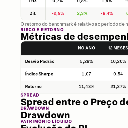
IFIX
0,7%
0,8%
1,4%
-
Dif.
-2,9%
2,3%
-8,4%
O retorno do benchmark é relativo ao período de 
RISCO E RETORNO
Métricas de desempen
NO ANO
12 MESE
Desvio Padrão
5,29%
10,20%
Índice Sharpe
1,07
0,54
Retorno
11,43%
21,37%
SPREAD
Spread entre o Preço d
DRAWDOWN
Drawdown
PATRIMÔNIO LÍQUIDO