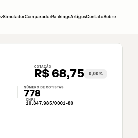
Simulador
Comparador
Rankings
Artigos
Contato
Sobre
COTAÇÃO
R$
68,75
0,00
%
NÚMERO DE COTISTAS
778
CNPJ
10.347.985/0001-80