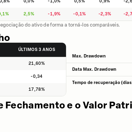
0,8%
0,0%
-1,0%
0,5%
0,9%
-2,
0,1%
2,5%
-1,9%
-0,1%
-2,3%
-2,
negociação do ativo de forma a torná-los comparáveis.
ho
S
ÚLTIMOS 3 ANOS
Max. Drawdown
21,60%
Data Max. Drawdown
-0,34
Tempo de recuperação (dias
17,78%
e Fechamento e o Valor Patr