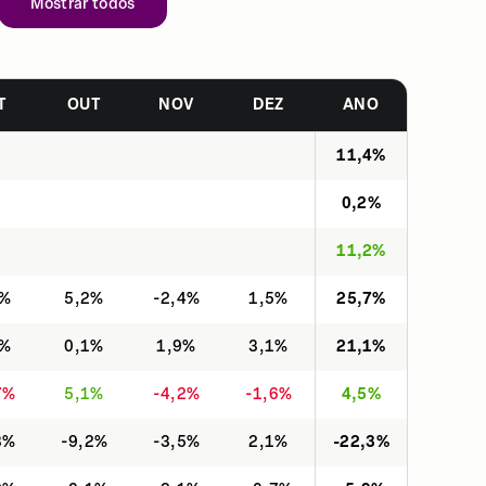
Mostrar todos
T
OUT
NOV
DEZ
ANO
11,4%
0,2%
11,2%
6%
5,2%
-2,4%
1,5%
25,7%
3%
0,1%
1,9%
3,1%
21,1%
7%
5,1%
-4,2%
-1,6%
4,5%
3%
-9,2%
-3,5%
2,1%
-22,3%