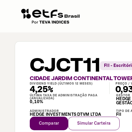
CJCT11
FII - Escritór
CIDADE JARDIM CONTINENTAL TOWER 
DIVIDEND YIELD (ÚLTIMOS 12 MESES)
PREÇO / 
4,25%
0,9
ÚLTIMA TAXA DE ADMINISTRAÇÃO PAGA
GESTOR
(ANUALIZADA)
HEDGE 
0,10%
GESTÃO
ADMINISTRADOR
TIPO DE 
HEDGE INVESTMENTS DTVM LTDA
FII
Comparar
Simular Carteira