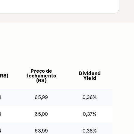
Preço de
Dividend
R$
)
fechamento
Yield
(
R$
)
4
65,99
0,36%
4
65,00
0,37%
4
63,99
0,38%