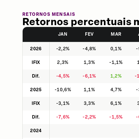
RETORNOS MENSAIS
Retornos percentuais 
JAN
FEV
MAR
2026
-2,2%
-4,8%
0,1%
-
IFIX
2,3%
1,3%
-1,1%
Dif.
-4,5%
-6,1%
1,2%
-
2025
-10,6%
1,1%
4,7%
-
IFIX
-3,1%
3,3%
6,1%
Dif.
-7,6%
-2,2%
-1,5%
-
2024