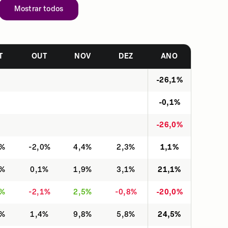
Mostrar todos
T
OUT
NOV
DEZ
ANO
-26,1%
-0,1%
-26,0%
2%
-2,0%
4,4%
2,3%
1,1%
3%
0,1%
1,9%
3,1%
21,1%
9%
-2,1%
2,5%
-0,8%
-20,0%
5%
1,4%
9,8%
5,8%
24,5%