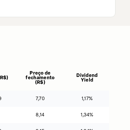
Preço de
Dividend
R$
)
fechamento
Yield
(
R$
)
9
7,70
1,17%
1
8,14
1,34%