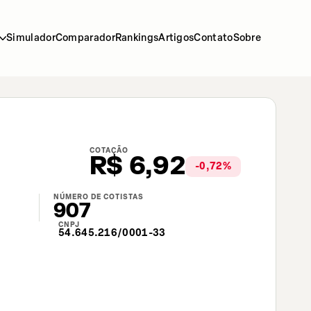
Simulador
Comparador
Rankings
Artigos
Contato
Sobre
COTAÇÃO
R$
6,92
-0,72
%
NÚMERO DE COTISTAS
907
CNPJ
54.645.216/0001-33