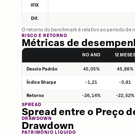
IFIX
Dif.
O retorno do benchmark é relativo ao período de 
RISCO E RETORNO
Métricas de desempen
NO ANO
12 MESE
Desvio Padrão
45,05%
45,88%
Índice Sharpe
-1,21
-0,81
Retorno
-26,14%
-22,52%
SPREAD
Spread entre o Preço d
DRAWDOWN
Drawdown
PATRIMÔNIO LÍQUIDO