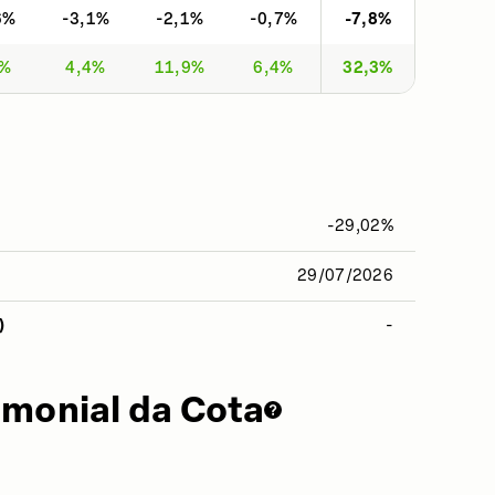
6%
-3,1%
-2,1%
-0,7%
-7,8%
1%
4,4%
11,9%
6,4%
32,3%
-29,02%
29/07/2026
)
-
imonial da Cota