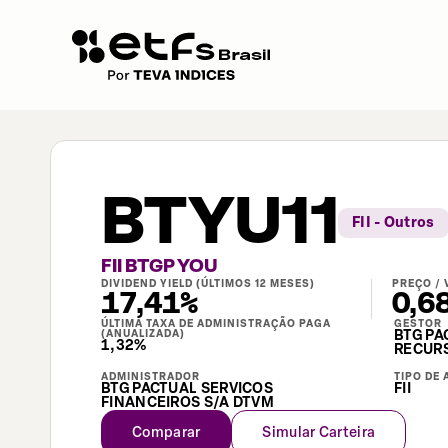
BTYU11
FII - Outros
FII BTGP YOU
DIVIDEND YIELD (ÚLTIMOS 12 MESES)
PREÇO / 
17,41%
0,6
ÚLTIMA TAXA DE ADMINISTRAÇÃO PAGA
GESTOR
(ANUALIZADA)
BTG PA
1,32%
RECURS
ADMINISTRADOR
TIPO DE 
BTG PACTUAL SERVICOS
FII
FINANCEIROS S/A DTVM
Comparar
Simular Carteira