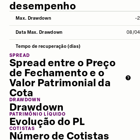
desempenho
Max. Drawdown
-
NO ANO
12 MESES
ÚLTIMOS 
Data Max. Drawdown
08/0
Desvio Padrão
14,48%
14,57%
-
Tempo de recuperação (dias)
Índice Sharpe
0,06
0,47
-
SPREAD
Spread entre o Preço
Retorno
8,76%
20,91%
-
de Fechamento e o
Valor Patrimonial da
Cota
DRAWDOWN
Drawdown
PATRIMÔNIO LÍQUIDO
Evolução do PL
COTISTAS
Número de Cotistas