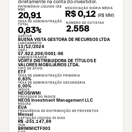
diretamente na conta do investidor.
PATRIMÔNIO LÍQUIDO (R$
NEGOCIAÇÃO DIÁRIA MÉDIA
MM)
R$ 0,12
20,91
(
R$
MM)
TAXA DE ADMINISTRAÇÃO
NÚMERO DE COTISTAS
TOTAL
2.558
0,83%
GESTOR
BUENA VISTA GESTORA DE RECURSOS LTDA
LANÇAMENTO
13/12/2024
CNPJ
57.922.206/0001-96
ADMINISTRADOR
VÓRTX DISTRIBUIDORA DE TÍTULOS E
VALORES MOBILIÁRIOS LTDA.
TIPO DE ATIVO
ETF
TAXA DE ADMINISTRAÇÃO PRIMÁRIA
0,83%
TAXA DE ADMINISTRAÇÃO SECUNDÁRIA
0,00%
ÍNDICE
NEOSIWMI
PROVEDOR DO ÍNDICE
NEOS Investment Management LLC
REGIÃO
EUA
FREQUÊNCIA DE DISTRIBUIÇÃO DE PROVENTOS
Mensal
CAPTAÇÃO LÍQUIDA 30 DIAS
R$ -251.147,69
ISIN
BRIWMICTF003