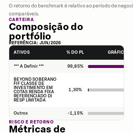
O retorno do benchmark é relativo ao período de negoci
comparáveis.
CARTEIRA
Composição do
portfólio
REFERÊNCIA:
JUN
/
2026
ATIVOS
% DO PL
GRÁFICO
*** A Definir ***
99,85
%
BEYOND SOBERANO
FIF CLASSE DE
INVESTIMENTO EM
1,30
%
COTAS RENDA FIXA
REFERENCIADO DI
RESP LIMITADA
Outros
-1,15
%
RISCO E RETORNO
Métricas de