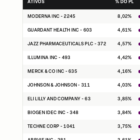
ATIVOS
% DO PL
MODERNA INC - 2245
8,02
%
GUARDANT HEALTH INC - 603
4,61
%
JAZZ PHARMACEUTICALS PLC - 372
4,57
%
ILLUMINA INC - 493
4,42
%
MERCK & CO INC - 635
4,16
%
JOHNSON & JOHNSON - 311
4,03
%
ELI LILLY AND COMPANY - 63
3,85
%
BIOGEN IDEC INC - 348
3,84
%
TECHNE CORP - 1041
3,75
%