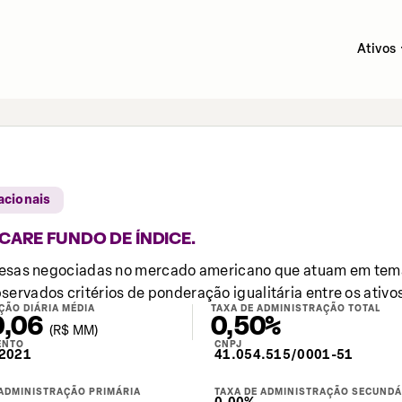
Ativos
acionais
CARE FUNDO DE ÍNDICE.
as negociadas no mercado americano que atuam em temas 
servados critérios de ponderação igualitária entre os ati
ÇÃO DIÁRIA MÉDIA
TAXA DE ADMINISTRAÇÃO TOTAL
0,06
0,50%
(
R$
MM)
ENTO
CNPJ
2021
41.054.515/0001-51
 ADMINISTRAÇÃO PRIMÁRIA
TAXA DE ADMINISTRAÇÃO SECUNDÁ