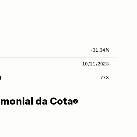
-31,34%
10/11/2023
)
773
imonial da Cota