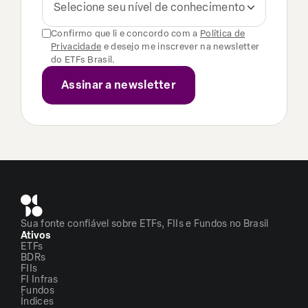
Selecione seu nível de conhecimento
Confirmo que li e concordo com a
Política de
Privacidade
e desejo me inscrever na newsletter
do ETFs Brasil.
Sua fonte confiável sobre ETFs, FIIs e Fundos no Brasil
Ativos
ETFs
BDRs
FIIs
FI Infras
Fundos
Índices