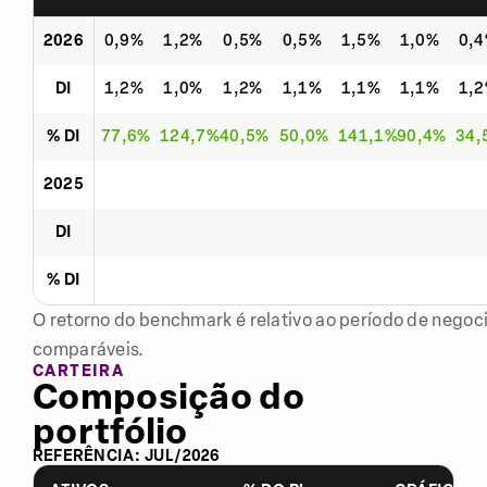
2026
0,9%
1,2%
0,5%
0,5%
1,5%
1,0%
0,
DI
1,2%
1,0%
1,2%
1,1%
1,1%
1,1%
1,
% DI
77,6%
124,7%
40,5%
50,0%
141,1%
90,4%
34,
2025
DI
% DI
O retorno do benchmark é relativo ao período de negoci
comparáveis.
CARTEIRA
Composição do
portfólio
REFERÊNCIA:
JUL
/
2026