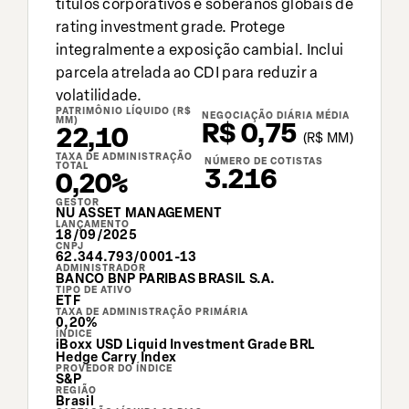
títulos corporativos e soberanos globais de
rating investment grade. Protege
integralmente a exposição cambial. Inclui
parcela atrelada ao CDI para reduzir a
volatilidade.
PATRIMÔNIO LÍQUIDO (R$
NEGOCIAÇÃO DIÁRIA MÉDIA
MM)
R$ 0,75
22,10
(
R$
MM)
TAXA DE ADMINISTRAÇÃO
NÚMERO DE COTISTAS
TOTAL
3.216
0,20%
GESTOR
NU ASSET MANAGEMENT
LANÇAMENTO
18/09/2025
CNPJ
62.344.793/0001-13
ADMINISTRADOR
BANCO BNP PARIBAS BRASIL S.A.
TIPO DE ATIVO
ETF
TAXA DE ADMINISTRAÇÃO PRIMÁRIA
0,20%
ÍNDICE
iBoxx USD Liquid Investment Grade BRL
Hedge Carry Index
PROVEDOR DO ÍNDICE
S&P
REGIÃO
Brasil