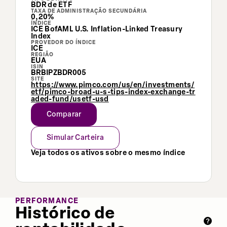
BDR de ETF
TAXA DE ADMINISTRAÇÃO SECUNDÁRIA
0,20%
ÍNDICE
ICE BofAML U.S. Inflation-Linked Treasury
Index
PROVEDOR DO ÍNDICE
ICE
REGIÃO
EUA
ISIN
BRBIPZBDR005
SITE
https://www.pimco.com/us/en/investments/
etf/pimco-broad-u-s-tips-index-exchange-tr
aded-fund/usetf-usd
Comparar
Simular Carteira
Veja todos os ativos sobre o mesmo índice
PERFORMANCE
Histórico de