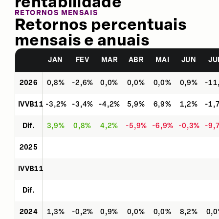
rentabilidade
RETORNOS MENSAIS
Retornos percentuais
mensais e anuais
JAN
FEV
MAR
ABR
MAI
JUN
JU
2026
0,8%
-2,6%
0,0%
0,0%
0,0%
0,9%
-11
IVVB11
-3,2%
-3,4%
-4,2%
5,9%
6,9%
1,2%
-1,
Dif.
3,9%
0,8%
4,2%
-5,9%
-6,9%
-0,3%
-9,
2025
IVVB11
Dif.
2024
1,3%
-0,2%
0,9%
0,0%
0,0%
8,2%
0,