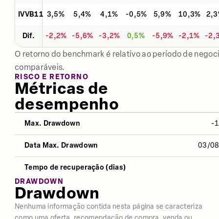
IVVB11
3,5%
5,4%
4,1%
-0,5%
5,9%
10,3%
2,
Dif.
-2,2%
-5,6%
-3,2%
0,5%
-5,9%
-2,1%
-2,
O retorno do benchmark é relativo ao período de negoci
comparáveis.
RISCO E RETORNO
Métricas de
desempenho
Max. Drawdown
-
NO ANO
12 MESES
ÚLTIMOS 
Data Max. Drawdown
03/0
Desvio Padrão
12,00%
-
-
Tempo de recuperação (dias)
Índice Sharpe
-2,88
-
-
DRAWDOWN
Drawdown
Retorno
-12,27%
-
-
Nenhuma informação contida nesta página se caracteriza
como uma oferta, recomendação de compra, venda ou